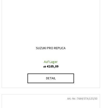
SUZUKI PRO REPLICA
Auf Lager
€105,09
ab
DETAIL
Art.-Nr.:
7664/STA/LES/50