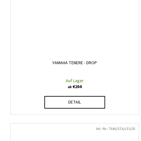
YAMAHA TENERE - DROP
Auf Lager
€204
ab
DETAIL
Art.-Nr.:
7646/STA/LES/50