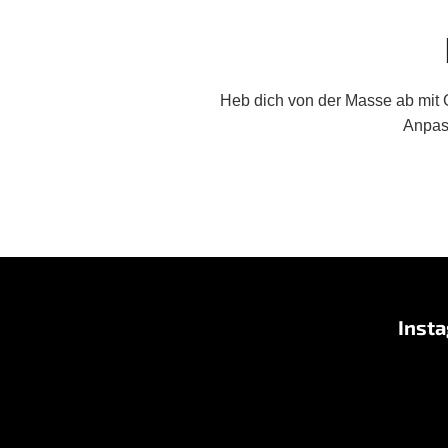
Heb dich von der Masse ab mit G
Anpass
F
u
Inst
ß
z
e
i
l