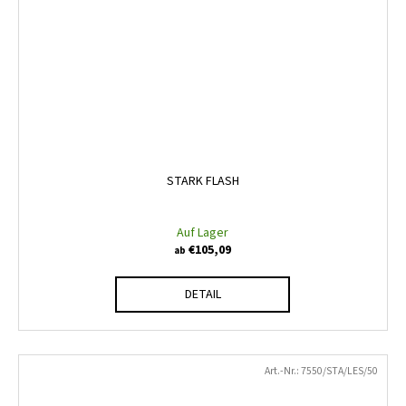
STARK FLASH
Auf Lager
€105,09
ab
DETAIL
Art.-Nr.:
7550/STA/LES/50