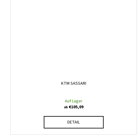
KTM SASSARI
Auf Lager
€105,09
ab
DETAIL