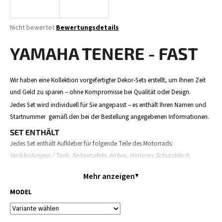
Die
Nicht bewertet
Bewertungsdetails
durchschnittliche
SUCHEN
Produktbewertung
YAMAHA TENERE - FAST
ist
0,0
von
W
Wir haben eine Kollektion vorgefertigter Dekor-Sets erstellt, um Ihnen Zeit
5
i
und Geld zu sparen – ohne Kompromisse bei Qualität oder Design.
Sternen.
r
Jedes Set wird individuell für Sie angepasst – es enthält Ihren Namen und
e
Startnummer gemäß den bei der Bestellung angegebenen Informationen.
m
SET ENTHÄLT
p
Jedes Set enthält Aufkleber für folgende Teile des Motorrads:
f
Verkleidungen / Tank, Seitentafeln, Airbox, Hinteres Schutzblech,
e
h
Vorderes Schutzblech, Startnummerntafel, Gabelschutz und Schwinge.
Mehr anzeigen
l
Der Inhalt kann je nach Motorradmodell leicht variieren.
e
MODEL
BESTELLABLAUF
n
Bestellen Sie Ihr Dekor – geben Sie Ihre Daten an (Name,
Nummer, Motorradmodell).