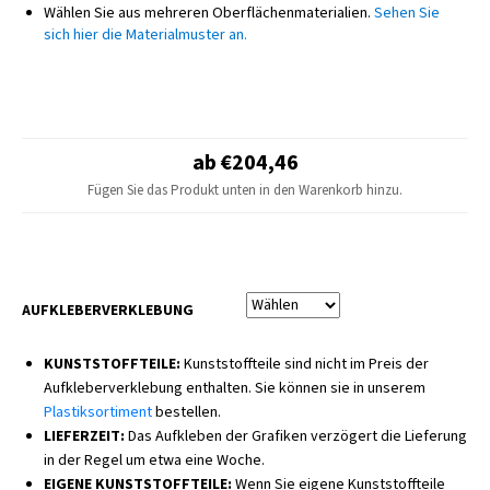
Wählen Sie aus mehreren Oberflächenmaterialien.
Sehen Sie
Erscheinungsbild zu gewährleisten. Die gesamte Produktion erfolgt
sich hier die Materialmuster an.
ausschließlich intern auf modernsten professionellen Maschinen, die
höchste Qualität und Konsistenz jedes einzelnen Teils garantieren.
HINWEIS
Das endgültige Design kann leicht vom Produktfoto abweichen – kleine
Anpassungen je nach Motorradmodell sind möglich.
ab €204,46
Sitzbezüge und Kunststoffteile sind nicht im Lieferumfang enthalten.
Fügen Sie das Produkt unten in den Warenkorb hinzu.
AUFKLEBERVERKLEBUNG
KUNSTSTOFFTEILE:
Kunststoffteile sind nicht im Preis der
Aufkleberverklebung enthalten. Sie können sie in unserem
Plastiksortiment
bestellen.
LIEFERZEIT:
Das Aufkleben der Grafiken verzögert die Lieferung
in der Regel um etwa eine Woche.
EIGENE KUNSTSTOFFTEILE:
Wenn Sie eigene Kunststoffteile