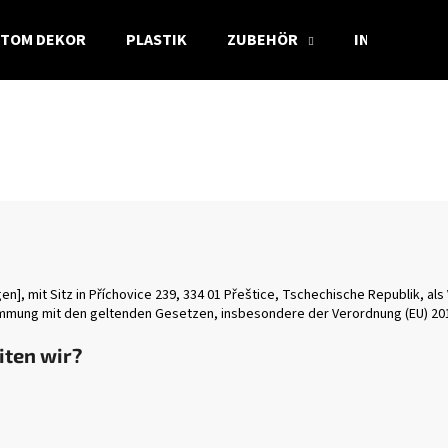
TOM DEKOR
PLASTIK
ZUBEHÖR
INFO
Was suchen Sie?
SUCHEN
Wir empfehlen
gen], mit Sitz in Příchovice 239, 334 01 Přeštice, Tschechische Republik, 
immung mit den geltenden Gesetzen, insbesondere der Verordnung (EU) 20
ten wir?