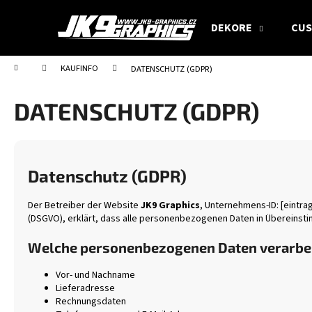
W
Zum
Inhalt
a
DEKORE
CUS
springen
Zurück
Zurück
r
zum
zum
e
Startseite
KAUFINFO
DATENSCHUTZ (GDPR)
Einkaufen
Einkaufen
n
k
DATENSCHUTZ (GDPR)
o
r
b
Datenschutz (GDPR)
Der Betreiber der Website
JK9 Graphics
, Unternehmens-ID: [eintra
(DSGVO), erklärt, dass alle personenbezogenen Daten in Übereinst
Welche personenbezogenen Daten verarbei
Vor- und Nachname
Lieferadresse
Rechnungsdaten