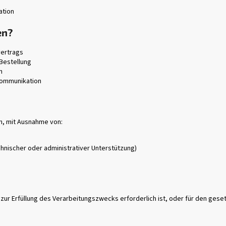
ation
en?
vertrags
Bestellung
n
kommunikation
en, mit Ausnahme von:
chnischer oder administrativer Unterstützung)
r Erfüllung des Verarbeitungszwecks erforderlich ist, oder für den geset