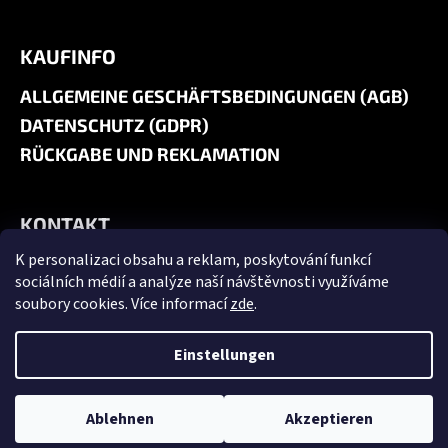
KAUFINFO
ALLGEMEINE GESCHÄFTSBEDINGUNGEN (AGB)
DATENSCHUTZ (GDPR)
RÜCKGABE UND REKLAMATION
KONTAKT
K personalizaci obsahu a reklam, poskytování funkcí
+420 606 180 071
sociálních médií a analýze naší návštěvnosti využíváme
info@jk9-graphics.cz
soubory cookies. Více informací
zde
.
@jk9graphics
Einstellungen
Erstellt von Shoptet
Copyright 2026
JK9 GRAPHICS
. Alle Rechte vorbehalten.
Cookie-
Ablehnen
Akzeptieren
Einstellungen ändern