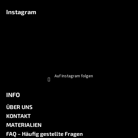
r
L
Instagram
i
s
t
e
Auf Instagram folgen
INFO
ÜBER UNS
KONTAKT
MATERIALIEN
FAQ – Häufig gestellte Fragen