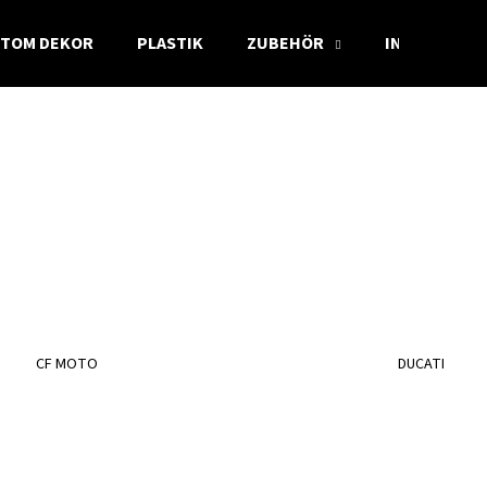
TOM DEKOR
PLASTIK
ZUBEHÖR
INFO
Was suchen Sie?
SUCHEN
Wir empfehlen
CF MOTO
DUCATI