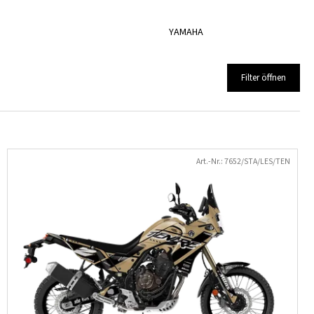
YAMAHA
Filter öffnen
Art.-Nr.:
7652/STA/LES/TEN