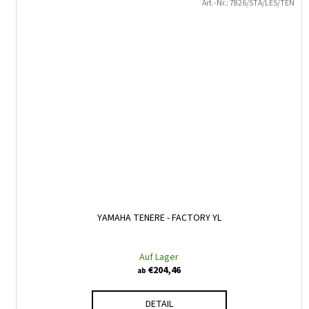
Art.-Nr.:
7826/STA/LES/TEN
YAMAHA TENERE - FACTORY YL
Auf Lager
€204,46
ab
DETAIL