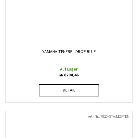
YAMAHA TENERE - DROP BLUE
Auf Lager
€204,46
ab
DETAIL
Art.-Nr.:
7820/STA/LES/TEN