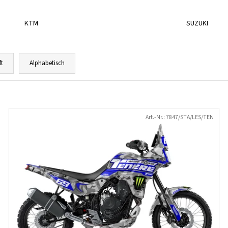
KTM
SUZUKI
ft
Alphabetisch
Art.-Nr.:
7847/STA/LES/TEN