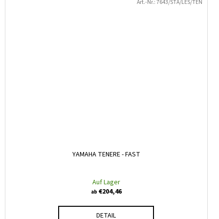
Art.-Nr.:
7643/STA/LES/TEN
YAMAHA TENERE - FAST
Auf Lager
€204,46
ab
DETAIL