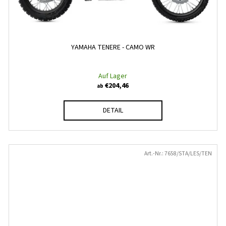
YAMAHA TENERE - CAMO WR
Auf Lager
€204,46
ab
DETAIL
Art.-Nr.:
7658/STA/LES/TEN