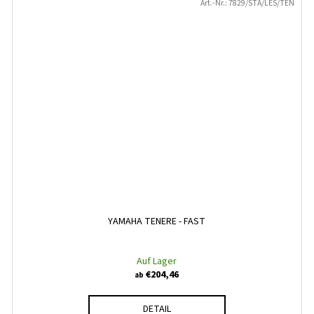
Art.-Nr.:
7829/STA/LES/TEN
YAMAHA TENERE - FAST
Auf Lager
€204,46
ab
DETAIL