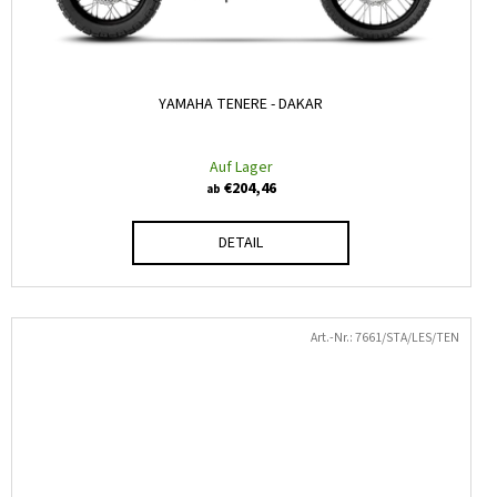
YAMAHA TENERE - DAKAR
Auf Lager
€204,46
ab
DETAIL
Art.-Nr.:
7661/STA/LES/TEN