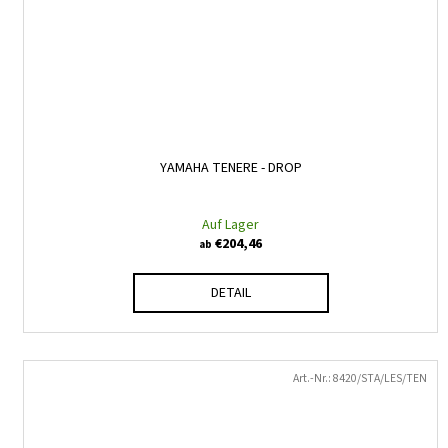
YAMAHA TENERE - DROP
Auf Lager
€204,46
ab
DETAIL
Art.-Nr.:
8420/STA/LES/TEN