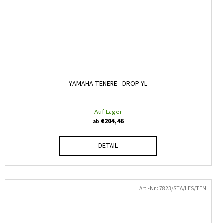
YAMAHA TENERE - DROP YL
Auf Lager
€204,46
ab
DETAIL
Art.-Nr.:
7823/STA/LES/TEN