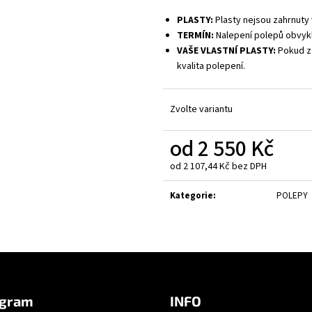
PLASTY:
Plasty nejsou zahrnuty 
TERMÍN:
Nalepení polepů obvykl
VAŠE VLASTNÍ PLASTY:
Pokud za
kvalita polepení.
Zvolte variantu
od
2 550 Kč
od
2 107,44 Kč
bez DPH
Měrná
cena:
Kategorie
:
POLEPY
agram
INFO