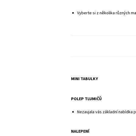
Sady neobsahují potahy sedadel ani pl
Vyberte si z několika různých ma
MINI TABULKY
POLEP TLUMIČŮ
Nezaujala vás základní nabídka 
NALEPENÍ