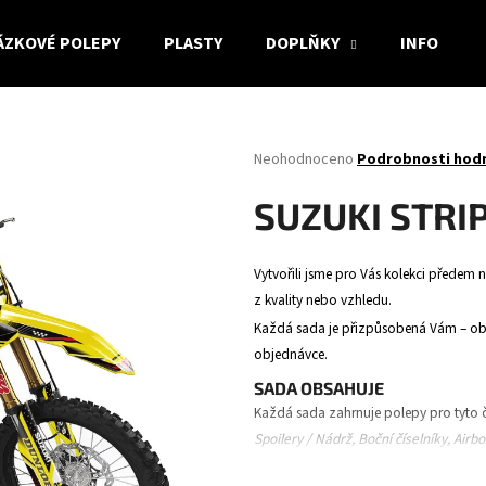
ÁZKOVÉ POLEPY
PLASTY
DOPLŇKY
INFO
Co potřebujete najít?
Průměrné
Neohodnoceno
Podrobnosti hod
hodnocení
produktu
HLEDAT
SUZUKI STRI
je
0,0
z
Vytvořili jsme pro Vás kolekci předem n
5
Doporučujeme
z kvality nebo vzhledu.
hvězdiček.
Každá sada je přizpůsobená Vám – obsa
objednávce.
SADA OBSAHUJE
Každá sada zahrnuje polepy pro tyto č
Spoilery / Nádrž, Boční číselníky, Airb
vidlice.