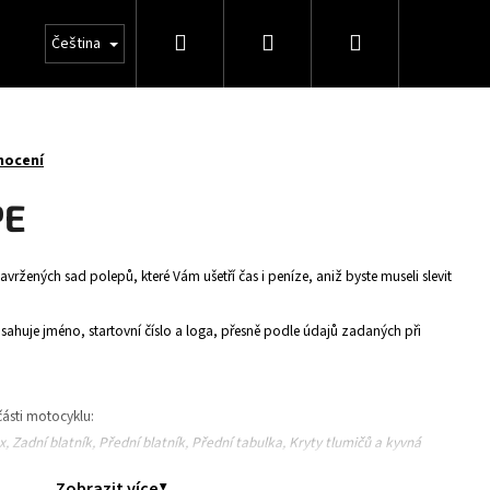
Hledat
Přihlášení
Nákupní
Čeština
košík
nocení
PE
avržených sad polepů, které Vám ušetří čas i peníze, aniž byste museli slevit
huje jméno, startovní číslo a loga, přesně podle údajů zadaných při
ásti motocyklu:
ox, Zadní blatník, Přední blatník, Přední tabulka, Kryty tlumičů a kyvná
Zobrazit více