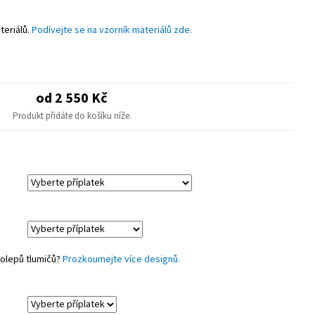
astové díly.
teriálů.
Podívejte se na vzorník materiálů zde.
od 2 550 Kč
Produkt přidáte do košíku níže.
polepů tlumičů?
Prozkoumejte více designů.