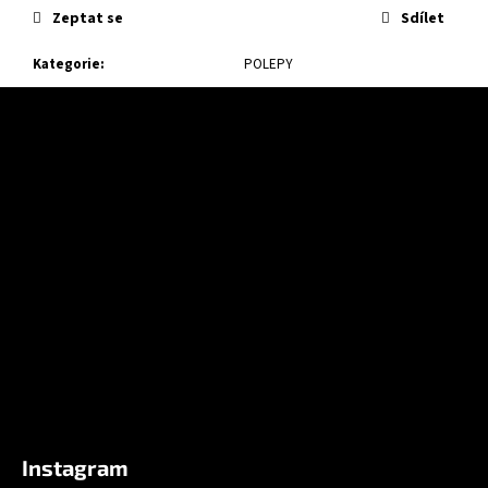
Zeptat se
Sdílet
Kategorie
:
POLEPY
Z
á
p
a
t
í
Instagram