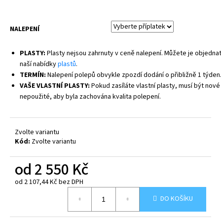
NALEPENÍ
PLASTY:
Plasty nejsou zahrnuty v ceně nalepení. Můžete je objednat
naší nabídky
plastů
.
TERMÍN:
Nalepení polepů obvykle zpozdí dodání o přibližně 1 týden
VAŠE VLASTNÍ PLASTY:
Pokud zasíláte vlastní plasty, musí být nové
nepoužité, aby byla zachována kvalita polepení.
Zvolte variantu
Kód:
Zvolte variantu
od
2 550 Kč
od
2 107,44 Kč
bez DPH
Měrná
DO KOŠÍKU
cena: