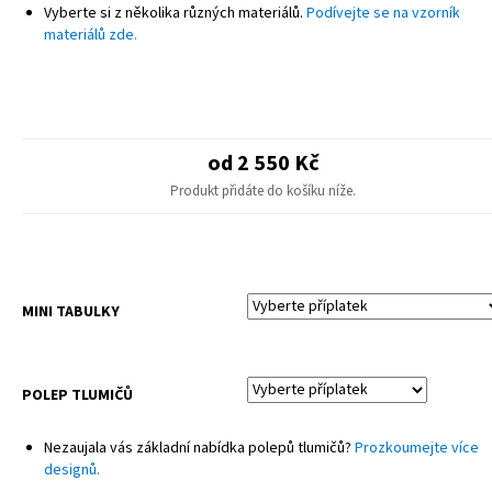
POZNÁMKA
Vyberte si z několika různých materiálů.
Podívejte se na vzorník
Finální design se může mírně lišit od produktové fotografie – drobné
materiálů zde.
úpravy pro různé modely.
Sady neobsahují potahy sedadel ani plastové díly.
od 2 550 Kč
Produkt přidáte do košíku níže.
MINI TABULKY
POLEP TLUMIČŮ
Nezaujala vás základní nabídka polepů tlumičů?
Prozkoumejte více
designů.