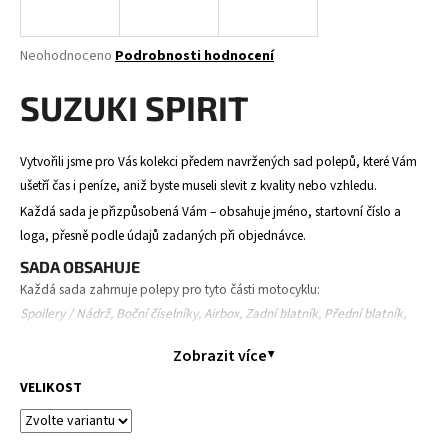
a
j
Průměrné
Neohodnoceno
Podrobnosti hodnocení
í
hodnocení
produktu
SUZUKI SPIRIT
t
je
?
0,0
z
Vytvořili jsme pro Vás kolekci předem navržených sad polepů, které Vám
5
ušetří čas i peníze, aniž byste museli slevit z kvality nebo vzhledu.
hvězdiček.
Každá sada je přizpůsobená Vám – obsahuje jméno, startovní číslo a
HLEDAT
loga, přesně podle údajů zadaných při objednávce.
SADA OBSAHUJE
Každá sada zahrnuje polepy pro tyto části motocyklu:
Spoilery / Nádrž, Boční číselníky, Airbox, Zadní blatník, Přední blatník,
D
Přední tabulka, Kryty tlumičů a kyvná vidlice.
o
Zobrazit více
p
Obsah se může mírně lišit v závislosti na modelu motocyklu.
o
VELIKOST
PRŮBĚH OBJEDNÁVKY
r
Objednáte polepy – zadáte své údaje (jméno, číslo, loga,
u
model motorky).