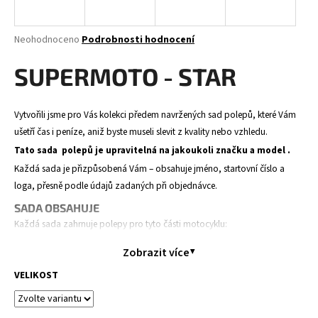
a
j
Průměrné
Neohodnoceno
Podrobnosti hodnocení
í
hodnocení
produktu
SUPERMOTO - STAR
t
je
?
0,0
z
Vytvořili jsme pro Vás kolekci předem navržených sad polepů, které Vám
5
ušetří čas i peníze, aniž byste museli slevit z kvality nebo vzhledu.
hvězdiček.
Tato sada polepů je upravitelná na jakoukoli značku a model .
HLEDAT
Každá sada je přizpůsobená Vám – obsahuje jméno, startovní číslo a
loga, přesně podle údajů zadaných při objednávce.
SADA OBSAHUJE
Každá sada zahrnuje polepy pro tyto části motocyklu:
D
o
Spoilery / Nádrž, Boční číselníky, Airbox, Zadní blatník, Přední blatník,
Zobrazit více
p
Přední tabulka, Kryty tlumičů a kyvná vidlice.
o
Obsah se může mírně lišit v závislosti na modelu motocyklu.
VELIKOST
r
PRŮBĚH OBJEDNÁVKY
u
Objednáte polepy – zadáte své údaje (jméno, číslo, loga,