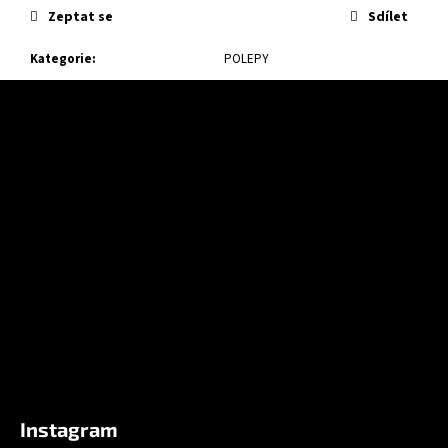
Zeptat se
Sdílet
Kategorie
:
POLEPY
Z
á
p
a
t
í
Instagram