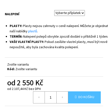
NALEPENÍ
PLASTY:
Plasty nejsou zahrnuty v ceně nalepení. Můžete je objednat
naší nabídky
plastů
.
TERMÍN:
Nalepení polepů obvykle zpozdí dodání o přibližně 1 týden
VAŠE VLASTNÍ PLASTY:
Pokud zasíláte vlastní plasty, musí být nové
nepoužité, aby byla zachována kvalita polepení.
Zvolte variantu
Kód:
Zvolte variantu
od
2 550 Kč
od
2 107,44 Kč
bez DPH
Měrná
DO KOŠÍKU
cena: