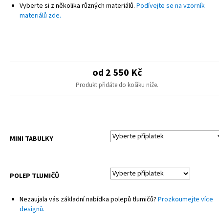
Vyberte si z několika různých materiálů.
Podívejte se na vzorník
POZNÁMKA
materiálů zde.
Finální design se může mírně lišit od produktové fotografie – drobné
úpravy pro různé modely.
Sady neobsahují potahy sedadel ani plastové díly.
od 2 550 Kč
Produkt přidáte do košíku níže.
MINI TABULKY
POLEP TLUMIČŮ
Nezaujala vás základní nabídka polepů tlumičů?
Prozkoumejte více
designů.