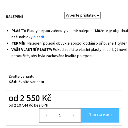
NALEPENÍ
PLASTY:
Plasty nejsou zahrnuty v ceně nalepení. Můžete je objednat
naší nabídky
plastů
.
TERMÍN:
Nalepení polepů obvykle zpozdí dodání o přibližně 1 týden
VAŠE VLASTNÍ PLASTY:
Pokud zasíláte vlastní plasty, musí být nové
nepoužité, aby byla zachována kvalita polepení.
Zvolte variantu
Kód:
Zvolte variantu
od
2 550 Kč
od
2 107,44 Kč
bez DPH
Měrná
DO KOŠÍKU
cena: