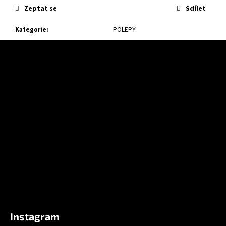
Zeptat se
Sdílet
Kategorie
:
POLEPY
Z
á
p
a
t
í
Instagram