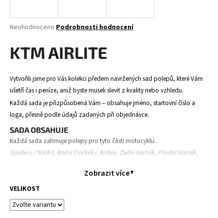
a
j
Průměrné
Neohodnoceno
Podrobnosti hodnocení
í
hodnocení
produktu
KTM AIRLITE
t
je
?
0,0
z
Vytvořili jsme pro Vás kolekci předem navržených sad polepů, které Vám
5
ušetří čas i peníze, aniž byste museli slevit z kvality nebo vzhledu.
hvězdiček.
Každá sada je přizpůsobená Vám – obsahuje jméno, startovní číslo a
HLEDAT
loga, přesně podle údajů zadaných při objednávce.
SADA OBSAHUJE
Každá sada zahrnuje polepy pro tyto části motocyklu:
Spoilery / Nádrž, Boční číselníky, Airbox, Zadní blatník, Přední blatník,
D
Přední tabulka, Kryty tlumičů a kyvná vidlice.
o
Zobrazit více
p
Obsah se může mírně lišit v závislosti na modelu motocyklu.
o
VELIKOST
PRŮBĚH OBJEDNÁVKY
r
Objednáte polepy – zadáte své údaje (jméno, číslo, loga,
u
model motorky).