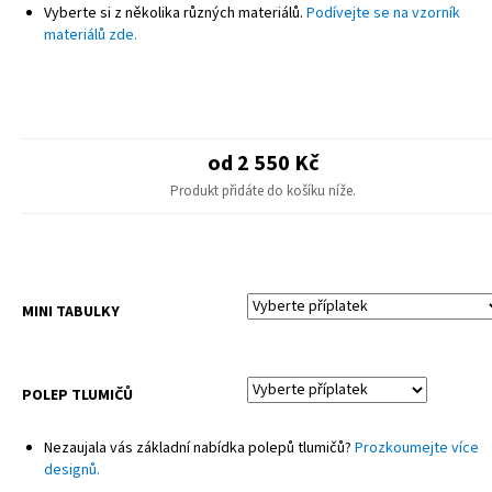
POZNÁMKA
Vyberte si z několika různých materiálů.
Podívejte se na vzorník
Finální design se může mírně lišit od produktové fotografie – drobné
materiálů zde.
úpravy pro různé modely.
Sady neobsahují potahy sedadel ani plastové díly.
od 2 550 Kč
Produkt přidáte do košíku níže.
MINI TABULKY
POLEP TLUMIČŮ
Nezaujala vás základní nabídka polepů tlumičů?
Prozkoumejte více
designů.