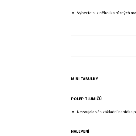
Sady neobsahují potahy sedadel ani pl
Vyberte si z několika různých ma
MINI TABULKY
POLEP TLUMIČŮ
Nezaujala vás základní nabídka 
NALEPENÍ