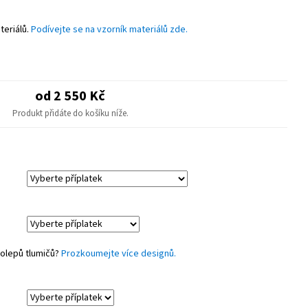
astové díly.
teriálů.
Podívejte se na vzorník materiálů zde.
od 2 550 Kč
Produkt přidáte do košíku níže.
polepů tlumičů?
Prozkoumejte více designů.