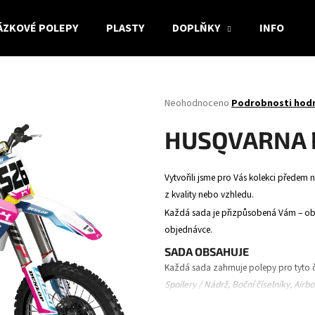
ÁZKOVÉ POLEPY
PLASTY
DOPLŇKY
INFO
Co potřebujete najít?
Průměrné
Neohodnoceno
Podrobnosti hod
hodnocení
produktu
HLEDAT
HUSQVARNA 
je
0,0
z
Vytvořili jsme pro Vás kolekci předem n
5
Doporučujeme
z kvality nebo vzhledu.
hvězdiček.
Každá sada je přizpůsobená Vám – obsa
objednávce.
SADA OBSAHUJE
Každá sada zahrnuje polepy pro tyto č
Spoilery / Nádrž, Boční číselníky, Airb
vidlice.