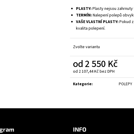
PLASTY:
Plasty nejsou zahrnuty 
TERMÍN:
Nalepení polepů obvykl
VAŠE VLASTNÍ PLASTY:
Pokud za
kvalita polepení.
Zvolte variantu
od
2 550 Kč
od
2 107,44 Kč
bez DPH
Měrná
cena:
Kategorie
:
POLEPY
agram
INFO