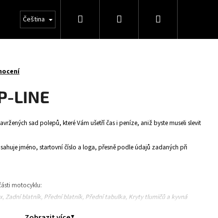
Hledat
Přihlášení
Nákupní
Čeština
košík
nocení
P-LINE
avržených sad polepů, které Vám ušetří čas i peníze, aniž byste museli slevit
huje jméno, startovní číslo a loga, přesně podle údajů zadaných při
ásti motocyklu:
ox, Zadní blatník, Přední blatník, Přední tabulka, Kryty tlumičů a kyvná
Zobrazit více