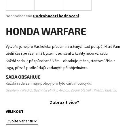
a
j
Průměrné
Neohodnoceno
Podrobnosti hodnocení
í
hodnocení
produktu
HONDA WARFARE
t
je
?
0,0
z
Vytvořili jsme pro Vás kolekci předem navržených sad polepů, které Vám
5
ušetří čas i peníze, aniž byste museli slevit z kvality nebo vzhledu.
hvězdiček.
Každá sada je přizpůsobená Vám – obsahuje jméno, startovní číslo a
HLEDAT
loga, přesně podle údajů zadaných při objednávce.
SADA OBSAHUJE
Každá sada zahrnuje polepy pro tyto části motocyklu:
Spoilery / Nádrž, Boční číselníky, Airbox, Zadní blatník, Přední blatník,
D
Přední tabulka, Kryty tlumičů a kyvná vidlice.
o
Zobrazit více
p
Obsah se může mírně lišit v závislosti na modelu motocyklu.
o
VELIKOST
PRŮBĚH OBJEDNÁVKY
r
Objednáte polepy – zadáte své údaje (jméno, číslo, loga,
u
model motorky).