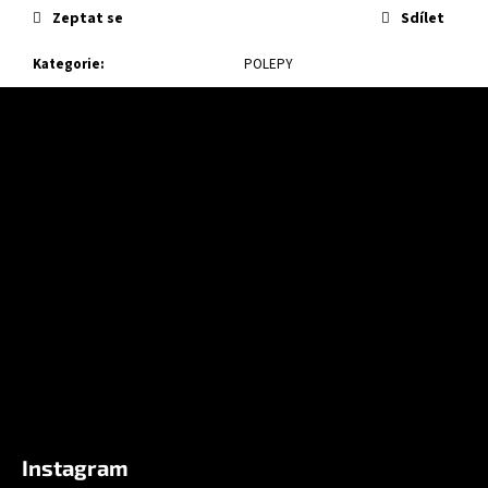
Zeptat se
Sdílet
Kategorie
:
POLEPY
Z
á
p
a
t
í
Instagram