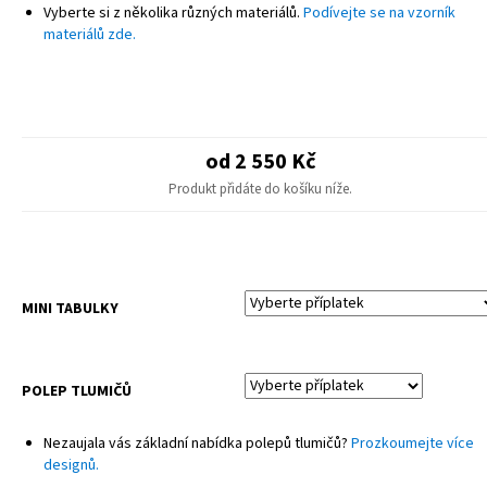
POZNÁMKA
Vyberte si z několika různých materiálů.
Podívejte se na vzorník
Finální design se může mírně lišit od produktové fotografie – drobné
materiálů zde.
úpravy pro různé modely.
Sady neobsahují potahy sedadel ani plastové díly.
od 2 550 Kč
Produkt přidáte do košíku níže.
MINI TABULKY
POLEP TLUMIČŮ
Nezaujala vás základní nabídka polepů tlumičů?
Prozkoumejte více
designů.