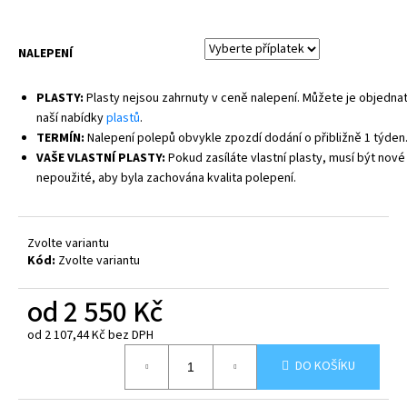
NALEPENÍ
PLASTY:
Plasty nejsou zahrnuty v ceně nalepení. Můžete je objednat
naší nabídky
plastů
.
TERMÍN:
Nalepení polepů obvykle zpozdí dodání o přibližně 1 týden
VAŠE VLASTNÍ PLASTY:
Pokud zasíláte vlastní plasty, musí být nové
nepoužité, aby byla zachována kvalita polepení.
Zvolte variantu
Kód:
Zvolte variantu
od
2 550 Kč
od
2 107,44 Kč
bez DPH
Měrná
DO KOŠÍKU
cena: