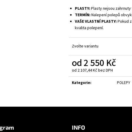
PLASTY:
Plasty nejsou zahrnuty 
TERMÍN:
Nalepení polepů obvykl
VAŠE VLASTNÍ PLASTY:
Pokud za
kvalita polepení.
Zvolte variantu
od
2 550 Kč
od
2 107,44 Kč
bez DPH
Měrná
cena:
Kategorie
:
POLEPY
agram
INFO