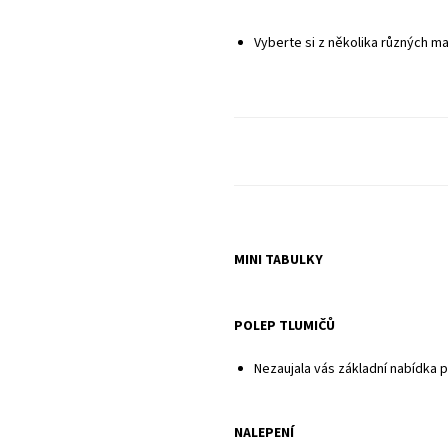
Sady neobsahují potahy sedadel ani pl
Vyberte si z několika různých ma
MINI TABULKY
POLEP TLUMIČŮ
Nezaujala vás základní nabídka 
NALEPENÍ