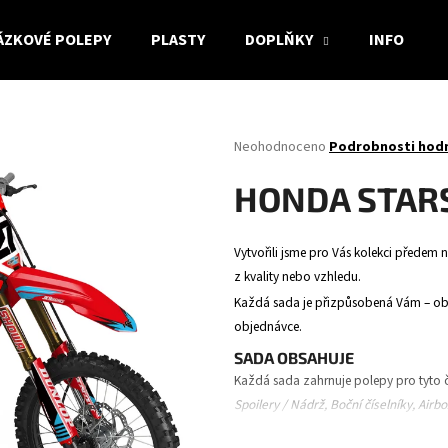
ÁZKOVÉ POLEPY
PLASTY
DOPLŇKY
INFO
Co potřebujete najít?
Průměrné
Neohodnoceno
Podrobnosti hod
hodnocení
produktu
HLEDAT
HONDA STAR
je
0,0
z
Vytvořili jsme pro Vás kolekci předem n
5
Doporučujeme
z kvality nebo vzhledu.
hvězdiček.
Každá sada je přizpůsobená Vám – obsa
objednávce.
SADA OBSAHUJE
Každá sada zahrnuje polepy pro tyto č
Spoilery / Nádrž, Boční číselníky, Airb
vidlice.