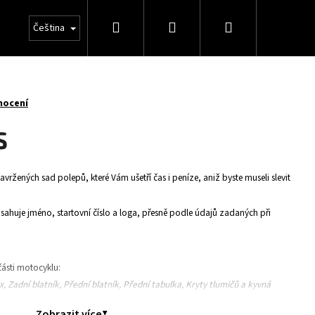
Hledat
Přihlášení
Nákupní
Čeština
košík
nocení
S
avržených sad polepů, které Vám ušetří čas i peníze, aniž byste museli slevit
huje jméno, startovní číslo a loga, přesně podle údajů zadaných při
ásti motocyklu:
ox, Zadní blatník, Přední blatník, Přední tabulka, Kryty tlumičů a kyvná
Zobrazit více