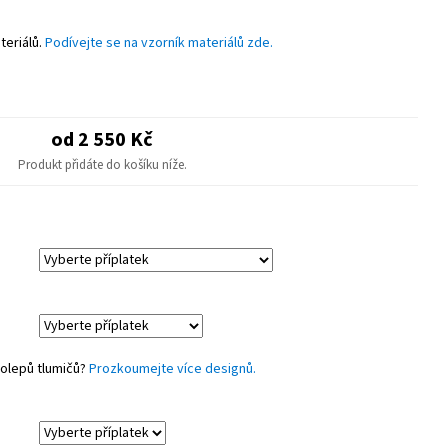
astové díly.
teriálů.
Podívejte se na vzorník materiálů zde.
od 2 550 Kč
Produkt přidáte do košíku níže.
polepů tlumičů?
Prozkoumejte více designů.