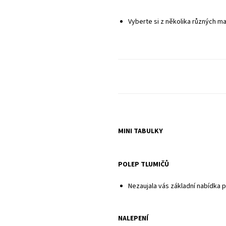
Sady neobsahují potahy sedadel ani pl
Vyberte si z několika různých ma
MINI TABULKY
POLEP TLUMIČŮ
Nezaujala vás základní nabídka 
NALEPENÍ