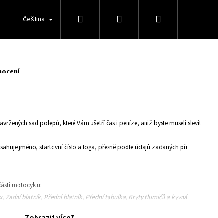
Hledat
Přihlášení
Nákupní
Čeština
košík
nocení
avržených sad polepů, které Vám ušetří čas i peníze, aniž byste museli slevit
huje jméno, startovní číslo a loga, přesně podle údajů zadaných při
ásti motocyklu:
ox, Zadní blatník, Přední blatník, Přední tabulka, Kryty tlumičů a kyvná
Zobrazit více