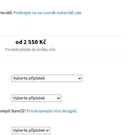
astové díly.
teriálů.
Podívejte se na vzorník materiálů zde.
od 2 550 Kč
Produkt přidáte do košíku níže.
polepů tlumičů?
Prozkoumejte více designů.