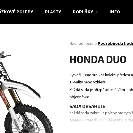
ÁZKOVÉ POLEPY
PLASTY
DOPLŇKY
INFO
Co potřebujete najít?
Průměrné
Neohodnoceno
Podrobnosti hod
hodnocení
produktu
HLEDAT
HONDA DUO
je
0,0
z
Vytvořili jsme pro Vás kolekci předem n
5
Doporučujeme
z kvality nebo vzhledu.
hvězdiček.
Každá sada je přizpůsobená Vám – obsa
objednávce.
SADA OBSAHUJE
Každá sada zahrnuje polepy pro tyto č
Spoilery / Nádrž, Boční číselníky, Airb
vidlice.