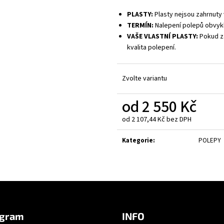
PLASTY:
Plasty nejsou zahrnuty 
TERMÍN:
Nalepení polepů obvykl
VAŠE VLASTNÍ PLASTY:
Pokud za
kvalita polepení.
Zvolte variantu
od
2 550 Kč
od
2 107,44 Kč
bez DPH
Měrná
cena:
Kategorie
:
POLEPY
agram
INFO