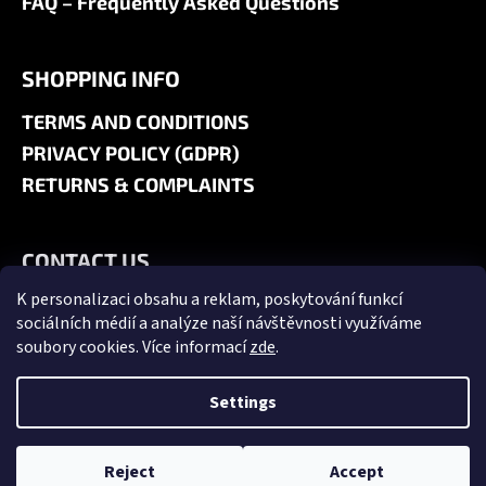
FAQ – Frequently Asked Questions
SHOPPING INFO
TERMS AND CONDITIONS
PRIVACY POLICY (GDPR)
RETURNS & COMPLAINTS
CONTACT US
K personalizaci obsahu a reklam, poskytování funkcí
+420 606 180 071
sociálních médií a analýze naší návštěvnosti využíváme
info@jk9-graphics.cz
soubory cookies. Více informací
zde
.
@jk9graphics
Settings
Created by Shoptet
Copyright 2026
JK9 GRAPHICS
. All rights reserved.
Edit cookie
Reject
Accept
settings