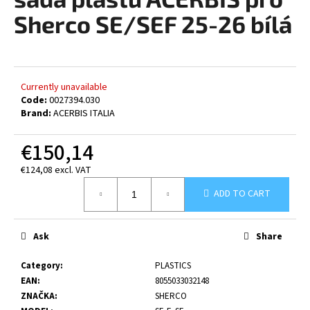
rating
i
is
Sherco SE/SEF 25-26 bílá
0,0
n
out
g
of
5
f
stars.
o
Currently unavailable
Code:
0027394.030
r
Brand:
ACERBIS ITALIA
?
€150,14
€124,08 excl. VAT
Measure
ADD TO CART
price:
SEARCH
Ask
Share
W
Category
:
PLASTICS
e
EAN
:
8055033032148
r
ZNAČKA
:
SHERCO
e