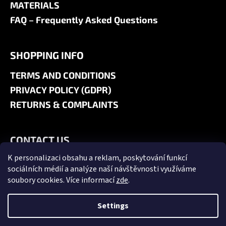
MATERIALS
FAQ – Frequently Asked Questions
SHOPPING INFO
TERMS AND CONDITIONS
PRIVACY POLICY (GDPR)
RETURNS & COMPLAINTS
CONTACT US
K personalizaci obsahu a reklam, poskytování funkcí
+420 606 180 071
sociálních médií a analýze naší návštěvnosti využíváme
info@jk9-graphics.cz
soubory cookies. Více informací
zde
.
@jk9graphics
Settings
Created by Shoptet