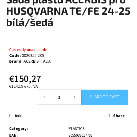
rating
i
is
HUSQVARNA TE/FE 24-25
0,0
n
out
bílá/šedá
g
of
5
f
stars.
o
r
Currently unavailable
?
Code:
0026855.235
Brand:
ACERBIS ITALIA
€150,27
€124,19 excl. VAT
SEARCH
Measure
ADD TO CART
price:
W
Ask
Share
e
r
Category
:
PLASTICS
e
EAN
:
8055033017732