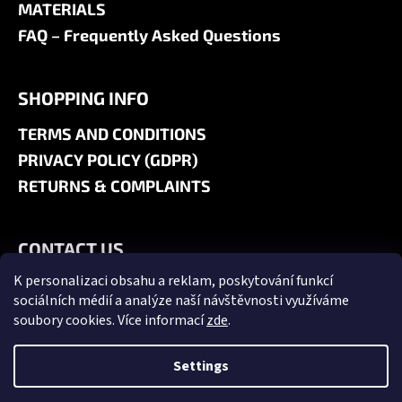
MATERIALS
FAQ – Frequently Asked Questions
SHOPPING INFO
TERMS AND CONDITIONS
PRIVACY POLICY (GDPR)
RETURNS & COMPLAINTS
CONTACT US
K personalizaci obsahu a reklam, poskytování funkcí
+420 606 180 071
sociálních médií a analýze naší návštěvnosti využíváme
info@jk9-graphics.cz
soubory cookies. Více informací
zde
.
@jk9graphics
Settings
Created by Shoptet