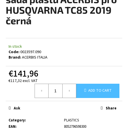
rating
i
is
HUSQVARNA TC85 2019
0,0
n
out
černá
g
of
5
f
stars.
o
r
In stock
?
Code:
0023597.090
Brand:
ACERBIS ITALIA
€141,96
€117,32 excl. VAT
SEARCH
Measure
ADD TO CART
price:
W
Ask
Share
e
r
Category
:
PLASTICS
e
EAN
:
8052796598300