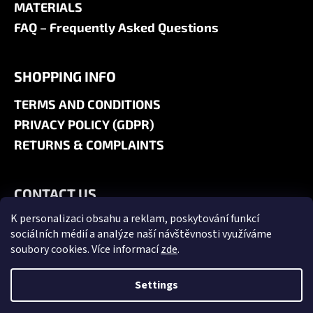
MATERIALS
FAQ – Frequently Asked Questions
SHOPPING INFO
TERMS AND CONDITIONS
PRIVACY POLICY (GDPR)
RETURNS & COMPLAINTS
CONTACT US
K personalizaci obsahu a reklam, poskytování funkcí
+420 606 180 071
sociálních médií a analýze naší návštěvnosti využíváme
info@jk9-graphics.cz
soubory cookies. Více informací
zde
.
@jk9graphics
Settings
Created by Shoptet