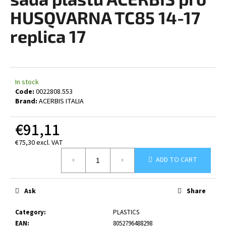
rating
i
is
HUSQVARNA TC85 14-17
0,0
n
out
replica 17
g
of
5
f
stars.
o
r
In stock
?
Code:
0022808.553
Brand:
ACERBIS ITALIA
€91,11
€75,30 excl. VAT
SEARCH
Measure
ADD TO CART
price:
W
Ask
Share
e
r
Category
:
PLASTICS
e
EAN
:
8052796488298