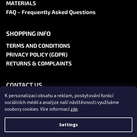
MATERIALS
FAQ – Frequently Asked Questions
SHOPPING INFO
TERMS AND CONDITIONS
PRIVACY POLICY (GDPR)
RETURNS & COMPLAINTS
CONTACT US
K personalizaci obsahu a reklam, poskytování funkcí
+420 606 180 071
sociálních médií a analýze naší návštěvnosti využíváme
info@jk9-graphics.cz
soubory cookies. Více informací
zde
.
@jk9graphics
Settings
Created by Shoptet