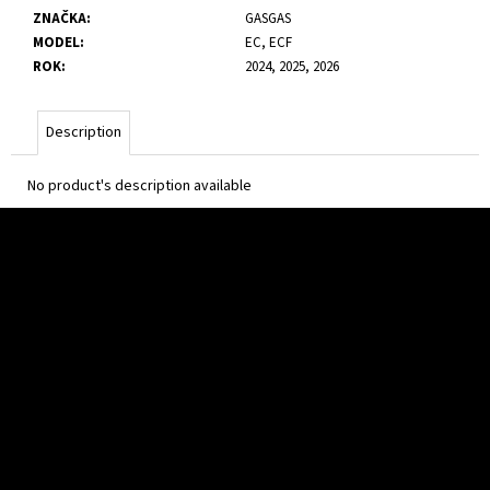
c
ZNAČKA
:
GASGAS
o
MODEL
:
EC, ECF
m
ROK
:
2024, 2025, 2026
m
e
n
Description
d
No product's description available
F
o
o
t
e
r