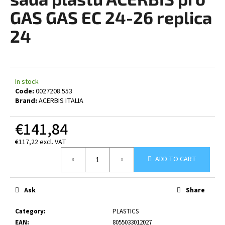
rating
i
is
GAS GAS EC 24-26 replica
0,0
n
out
24
g
of
5
f
stars.
o
r
In stock
?
Code:
0027208.553
Brand:
ACERBIS ITALIA
€141,84
€117,22 excl. VAT
SEARCH
Measure
ADD TO CART
price:
W
Ask
Share
e
r
Category
:
PLASTICS
e
EAN
:
8055033012027