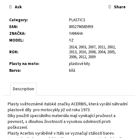
c
Ask
Share
o
m
Category
:
PLASTICS
m
EAN
:
8052796585959
e
ZNAČKA
:
YAMAHA
n
MODEL
:
YZ
d
2014, 2003, 2007, 2011, 2002,
ROK
:
2013, 2010, 2008, 2004, 2005,
2006, 2012, 2009
Plasty na moto
:
plastové kity
Barva
:
bílá
Description
Plasty světoznámé italské značky ACERBIS, která vyrábí náhradní
plastové díly pro motocykly již od roku 1973.
Díky použití speciálního materiálu mají vynikající pružnost a
pevnost, s dlouhou životností a vysokou odolností proti
poškození.
Plasty Acerbis vyráběné v Itálii se vyznačují stálostí barev.