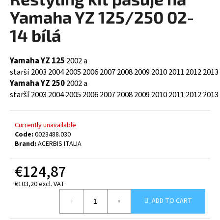
rating
i
is
Yamaha YZ 125/250 02-
0,0
n
out
14 bílá
g
of
5
f
stars.
Yamaha YZ 125
2002 a
o
starší
2003
2004
2005
2006
2007
2008
2009
2010
2011
2012
2013
r
Yamaha YZ 250
2002 a
?
starší
2003
2004
2005
2006
2007
2008
2009
2010
2011
2012
2013
Currently unavailable
Code:
0023488.030
SEARCH
Brand:
ACERBIS ITALIA
€124,87
W
€103,20 excl. VAT
e
Measure
ADD TO CART
price:
r
e