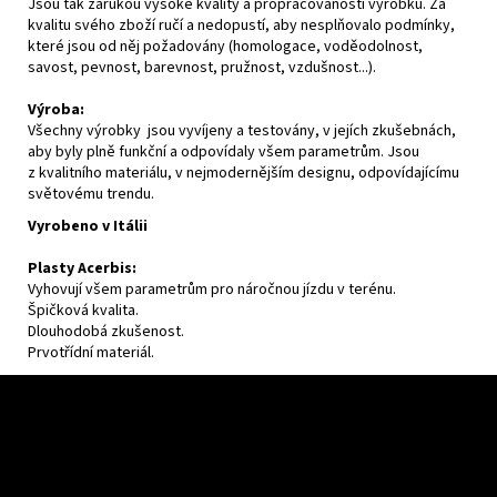
Jsou tak zárukou vysoké kvality a propracovanosti výrobku. Za
kvalitu svého zboží ručí a nedopustí, aby nesplňovalo podmínky,
které jsou od něj požadovány (homologace, voděodolnost,
savost, pevnost, barevnost, pružnost, vzdušnost...).
Výroba:
Všechny výrobky jsou vyvíjeny a testovány, v jejích zkušebnách,
aby byly plně funkční a odpovídaly všem parametrům. Jsou
z kvalitního materiálu, v nejmodernějším designu, odpovídajícímu
světovému trendu.
Vyrobeno v Itálii
Plasty Acerbis:
Vyhovují všem parametrům pro náročnou jízdu v terénu.
Špičková kvalita.
Dlouhodobá zkušenost.
Prvotřídní materiál.
F
o
o
t