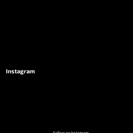
e
r
Instagram