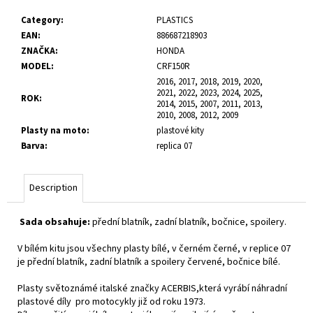
c
Category
:
PLASTICS
o
EAN
:
886687218903
m
ZNAČKA
:
HONDA
m
MODEL
:
CRF150R
e
2016, 2017, 2018, 2019, 2020,
n
2021, 2022, 2023, 2024, 2025,
d
ROK
:
2014, 2015, 2007, 2011, 2013,
2010, 2008, 2012, 2009
Plasty na moto
:
plastové kity
Barva
:
replica 07
Description
Sada obsahuje:
přední blatník, zadní blatník, bočnice, spoilery.
V bílém kitu jsou všechny plasty bílé, v černém černé, v replice 07
je přední blatník, zadní blatník a spoilery červené, bočnice bílé.
Plasty světoznámé italské značky ACERBIS,která vyrábí náhradní
plastové díly pro motocykly již od roku 1973.