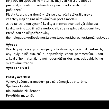
Díky použití speciálního materiálu mají vynikající pružnost a
pevnost,s dlouhou životností a vysokou odolností proti
poškození.
Plasty Acerbis vyráběné v Itálii se vyznačují stálostí barev a
všechny mají originální tovární tvar podle modelu.
Jsou tak zárukou vysoké kvality a propracovanosti výrobku. Za
kvalitu svého zboží ručí a nedopustí, aby nesplňovalo podmínky,
které jsou od něj požadovány
(homologace,voděodolnost,savost,pevnost,barevnost,pružnost,vzdušn
Výroba:
Všechny výrobky jsou vyvíjeny a testovány, v jejích zkušebnách,
aby byly plně funkční a odpovídaly všem parametrům. Jsou
z kvalitního materiálu, v nejmodernějším designu, odpovídajícímu
světovému trendu.
Vyrobeno v Itálii
Plasty Acerbis:
Vyhovují všem parametrům pro náročnou jízdu v terénu.
Špičková kvalita.
Dlouhodobá zkušenost.
Prvotřídní materiál.
F