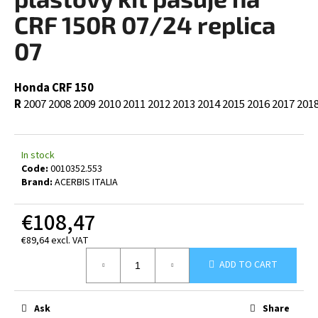
rating
i
is
CRF 150R 07/24 replica
0,0
n
out
07
g
of
5
f
stars.
Honda CRF 150
o
R
2007
2008
2009
2010
2011
2012
2013
2014
2015
2016
2017
201
r
?
In stock
Code:
0010352.553
Brand:
ACERBIS ITALIA
SEARCH
€108,47
€89,64 excl. VAT
Measure
W
ADD TO CART
price:
e
r
Ask
Share
e