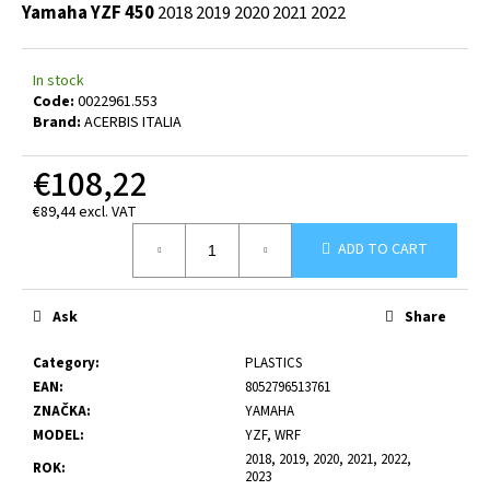
c
Yamaha YZF 450
2018
2019
2020
2021
2022
o
m
In stock
m
Code:
0022961.553
e
Brand:
ACERBIS ITALIA
n
d
€108,22
€89,44 excl. VAT
Measure
ADD TO CART
price:
Ask
Share
Category
:
PLASTICS
EAN
:
8052796513761
ZNAČKA
:
YAMAHA
MODEL
:
YZF, WRF
2018, 2019, 2020, 2021, 2022,
ROK
:
2023