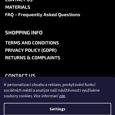
MATERIALS
FAQ – Frequently Asked Questions
SHOPPING INFO
TERMS AND CONDITIONS
PRIVACY POLICY (GDPR)
RETURNS & COMPLAINTS
CONTACT US
K personalizaci obsahu a reklam, poskytování funkcí
+420 606 180 071
sociálních médií a analýze naší návštěvnosti využíváme
info@jk9-graphics.cz
soubory cookies. Více informací
zde
.
@jk9graphics
Settings