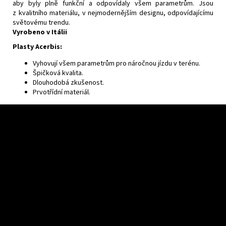
aby byly plně funkční a odpovídaly všem parametrům. Jsou
z kvalitního materiálu, v nejmodernějším designu, odpovídajícímu
světovému trendu.
Vyrobeno v Itálii
Plasty Acerbis:
Vyhovují všem parametrům pro náročnou jízdu v terénu.
Špičková kvalita.
Dlouhodobá zkušenost.
Prvotřídní materiál.
F
o
o
t
e
r