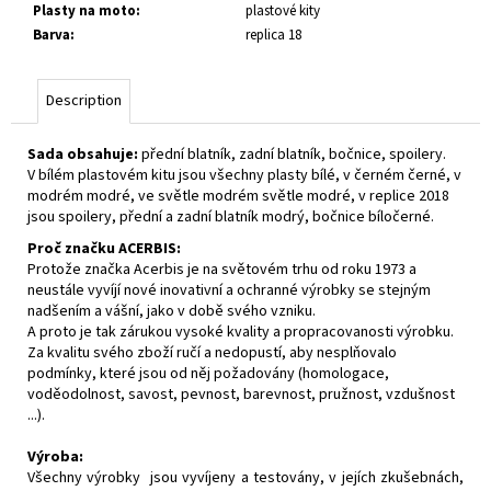
Plasty na moto
:
plastové kity
Barva
:
replica 18
Description
Sada obsahuje:
přední blatník, zadní blatník, bočnice, spoilery.
V bílém plastovém kitu jsou všechny plasty bílé, v černém černé, v
modrém modré, ve světle modrém světle modré, v replice 2018
jsou spoilery, přední a zadní blatník modrý, bočnice bíločerné.
Proč značku ACERBIS:
Protože značka Acerbis je na světovém trhu od roku 1973 a
neustále vyvíjí nové inovativní a ochranné výrobky se stejným
nadšením a vášní, jako v době svého vzniku.
A proto je tak zárukou vysoké kvality a propracovanosti výrobku.
Za kvalitu svého zboží ručí a nedopustí, aby nesplňovalo
podmínky, které jsou od něj požadovány (homologace,
voděodolnost, savost, pevnost, barevnost, pružnost, vzdušnost
...).
Výroba:
Všechny výrobky jsou vyvíjeny a testovány, v jejích zkušebnách,