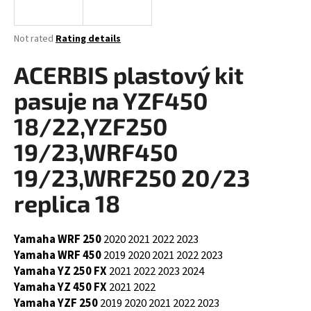
i
n
The
Not rated
Rating details
g
average
product
ACERBIS plastový kit
f
rating
o
is
pasuje na YZF450
0,0
r
out
18/22,YZF250
?
of
5
19/23,WRF450
stars.
19/23,WRF250 20/23
replica 18
SEARCH
Yamaha WRF 250
2020
2021
2022
2023
Yamaha WRF 450
2019
2020
2021
2022
2023
W
Yamaha YZ 250 FX
2021
2022
2023
2024
e
Yamaha YZ 450 FX
2021
2022
r
Yamaha YZF 250
2019
2020
2021
2022
2023
e