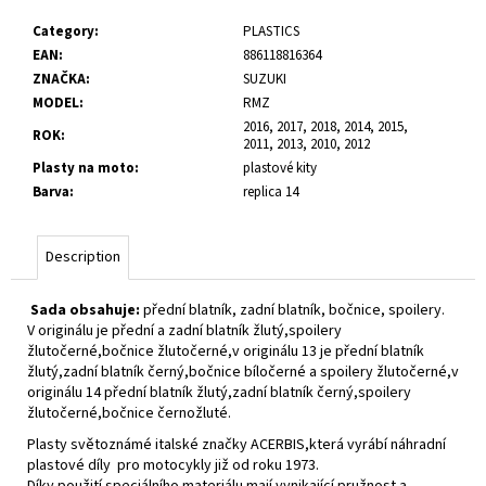
c
Category
:
PLASTICS
o
EAN
:
886118816364
m
ZNAČKA
:
SUZUKI
m
MODEL
:
RMZ
e
2016, 2017, 2018, 2014, 2015,
n
ROK
:
2011, 2013, 2010, 2012
d
Plasty na moto
:
plastové kity
Barva
:
replica 14
Description
Sada obsahuje:
přední blatník, zadní blatník, bočnice, spoilery.
V originálu je přední a zadní blatník žlutý,spoilery
žlutočerné,bočnice žlutočerné,v originálu 13 je přední blatník
žlutý,zadní blatník černý,bočnice bíločerné a spoilery žlutočerné,v
originálu 14 přední blatník žlutý,zadní blatník černý,spoilery
žlutočerné,bočnice černožluté.
Plasty světoznámé italské značky ACERBIS,která vyrábí náhradní
plastové díly pro motocykly již od roku 1973.
Díky použití speciálního materiálu mají vynikající pružnost a