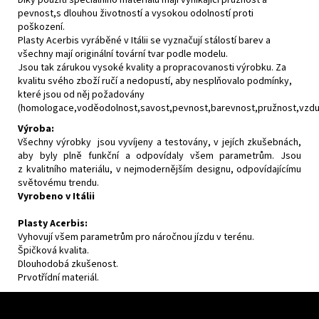
pevnost,s dlouhou životností a vysokou odolností proti
poškození.
Plasty Acerbis vyráběné v Itálii se vyznačují stálostí barev a
všechny mají originální tovární tvar podle modelu.
Jsou tak zárukou vysoké kvality a propracovanosti výrobku. Za
kvalitu svého zboží ručí a nedopustí, aby nesplňovalo podmínky,
které jsou od něj požadovány
(homologace,voděodolnost,savost,pevnost,barevnost,pružnost,vzdušn
Výroba:
Všechny výrobky jsou vyvíjeny a testovány, v jejích zkušebnách,
aby byly plně funkční a odpovídaly všem parametrům. Jsou
z kvalitního materiálu, v nejmodernějším designu, odpovídajícímu
světovému trendu.
Vyrobeno v Itálii
Plasty Acerbis:
Vyhovují všem parametrům pro náročnou jízdu v terénu.
Špičková kvalita.
Dlouhodobá zkušenost.
Prvotřídní materiál.
F