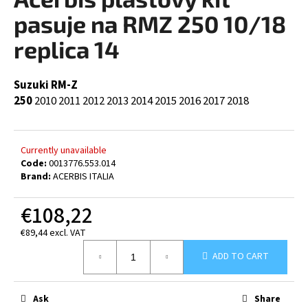
rating
i
is
pasuje na RMZ 250 10/18
0,0
n
out
replica 14
g
of
5
f
stars.
Suzuki RM-Z
o
250
2010
2011
2012
2013
2014
2015
2016
2017
2018
r
?
Currently unavailable
Code:
0013776.553.014
Brand:
ACERBIS ITALIA
SEARCH
€108,22
€89,44 excl. VAT
Measure
W
ADD TO CART
price:
e
r
Ask
Share
e