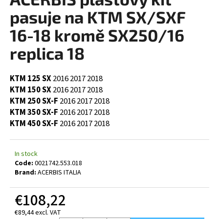
rating
i
is
pasuje na KTM SX/SXF
0,0
n
out
16-18 kromě SX250/16
g
of
5
replica 18
f
stars.
o
r
KTM 125 SX
2016
2017
2018
?
KTM 150 SX
2016
2017
2018
KTM 250 SX-F
2016
2017
2018
KTM 350 SX-F
2016
2017
2018
KTM 450 SX-F
2016
2017
2018
SEARCH
In stock
Code:
0021742.553.018
Brand:
ACERBIS ITALIA
W
e
€108,22
r
€89,44 excl. VAT
e