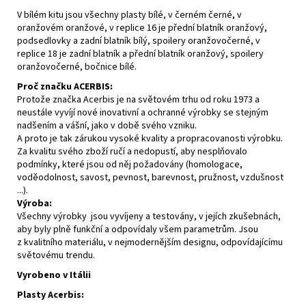
V bílém kitu jsou všechny plasty bílé, v černém černé, v
oranžovém oranžové, v replice 16 je přední blatník oranžový,
podsedlovky a zadní blatník bílý, spoilery oranžovočerné, v
replice 18 je zadní blatník a přední blatník oranžový, spoilery
oranžovočerné, bočnice bílé.
Proč značku ACERBIS:
Protože značka Acerbis je na světovém trhu od roku 1973 a
neustále vyvíjí nové inovativní a ochranné výrobky se stejným
nadšením a vášní, jako v době svého vzniku.
A proto je tak zárukou vysoké kvality a propracovanosti výrobku.
Za kvalitu svého zboží ručí a nedopustí, aby nesplňovalo
podmínky, které jsou od něj požadovány (homologace,
voděodolnost, savost, pevnost, barevnost, pružnost, vzdušnost
...).
Výroba:
Všechny výrobky jsou vyvíjeny a testovány, v jejích zkušebnách,
aby byly plně funkční a odpovídaly všem parametrům. Jsou
z kvalitního materiálu, v nejmodernějším designu, odpovídajícímu
světovému trendu.
Vyrobeno v Itálii
Plasty Acerbis: