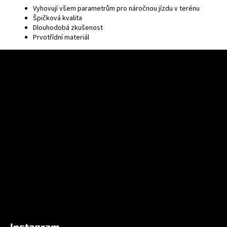
Vyhovují všem parametrům pro náročnou jízdu v terénu
Špičková kvalita
Dlouhodobá zkušenost
Prvotřídní materiál
F
o
o
t
e
r
Instagram