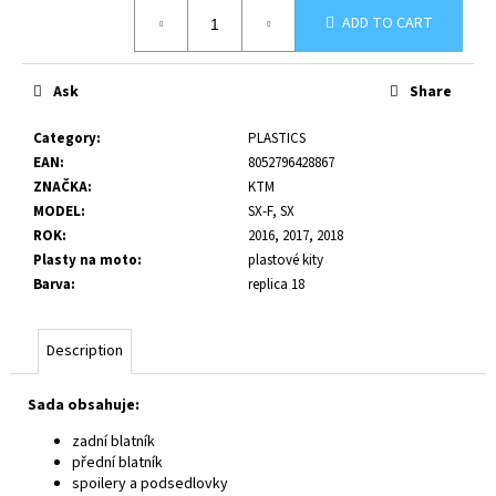
Measure
c
ADD TO CART
price:
o
m
m
Ask
Share
e
n
Category
:
PLASTICS
d
EAN
:
8052796428867
ZNAČKA
:
KTM
MODEL
:
SX-F, SX
ROK
:
2016, 2017, 2018
Plasty na moto
:
plastové kity
Barva
:
replica 18
Description
Sada obsahuje:
zadní blatník
přední blatník
spoilery a podsedlovky