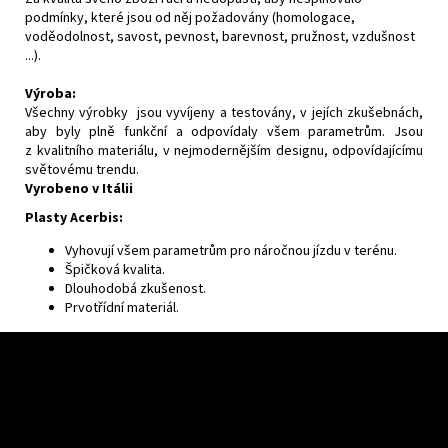
podmínky, které jsou od něj požadovány (homologace,
voděodolnost, savost, pevnost, barevnost, pružnost, vzdušnost
...).
Výroba:
Všechny výrobky jsou vyvíjeny a testovány, v jejích zkušebnách,
aby byly plně funkční a odpovídaly všem parametrům. Jsou
z kvalitního materiálu, v nejmodernějším designu, odpovídajícímu
světovému trendu.
Vyrobeno v Itálii
Plasty Acerbis:
Vyhovují všem parametrům pro náročnou jízdu v terénu.
Špičková kvalita.
Dlouhodobá zkušenost.
Prvotřídní materiál.
F
o
o
t