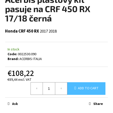
rating
i
is
pasuje na CRF 450 RX
0,0
n
out
17/18 černá
g
of
5
f
stars.
Honda CRF 450 RX
2017
2018
o
r
?
In stock
Code:
0022530.090
Brand:
ACERBIS ITALIA
€108,22
SEARCH
€89,44 excl. VAT
Measure
ADD TO CART
price:
W
e
Ask
Share
r
e