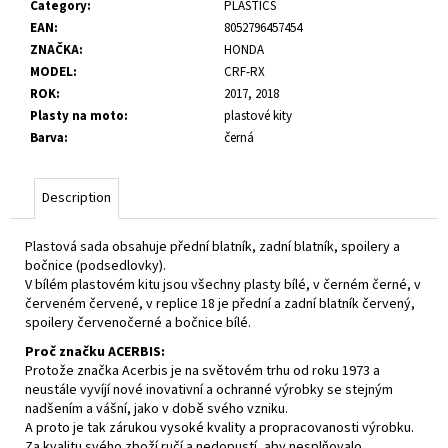
Category
:
PLASTICS
c
EAN
:
8052796457454
o
ZNAČKA
:
HONDA
m
MODEL
:
CRF-RX
m
ROK
:
2017, 2018
e
Plasty na moto
:
plastové kity
n
Barva
:
černá
d
Description
Plastová sada obsahuje přední blatník, zadní blatník, spoilery a
bočnice (podsedlovky).
V bílém plastovém kitu jsou všechny plasty bílé, v černém černé, v
červeném červené, v replice 18 je přední a zadní blatník červený,
spoilery červenočerné a bočnice bílé.
Proč značku ACERBIS:
Protože značka Acerbis je na světovém trhu od roku 1973 a
neustále vyvíjí nové inovativní a ochranné výrobky se stejným
nadšením a vášní, jako v době svého vzniku.
A proto je tak zárukou vysoké kvality a propracovanosti výrobku.
Za kvalitu svého zboží ručí a nedopustí, aby nesplňovalo