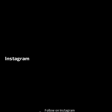
e
r
Instagram
Follow on Instagram