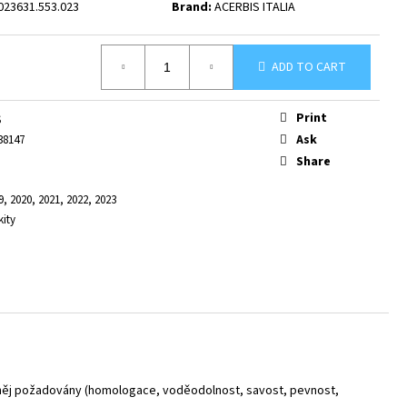
023631.553.023
Brand:
ACERBIS ITALIA
ADD TO CART
Print
S
Ask
38147
Share
9, 2020, 2021, 2022, 2023
kity
od něj požadovány (homologace, voděodolnost, savost, pevnost,