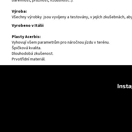
barevnost, pružnost, vzdušnost...).
Výroba:
Všechny výrobky jsou vyvíjeny a testovány, v jejích zkušebnách, ab
Vyrobeno v Itálii
Plasty Acerbis:
Vyhovují všem parametrům pro náročnou jízdu v terénu.
Špičková kvalita.
Dlouhodobá zkušenost.
Prvotřídní materiál.
F
o
Inst
o
t
e
r