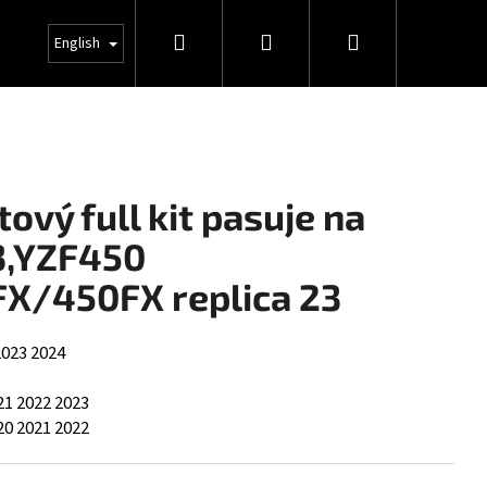
Search
Login
Shopping
INFO
English
cart
ový full kit pasuje na
3,YZF450
X/450FX replica 23
2023
2024
21
2022
2023
20
2021
2022