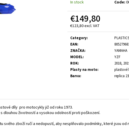
In stock
Code:
0
€149,80
€123,80 excl. VAT
Measure
price:
Category
:
PLASTIC
EAN
:
80527968
ZNAČKA
:
YAMAHA
MODEL
:
YZF
ROK
:
2018, 201
Plasty na moto
:
plastové 
Barva
:
replica 23
astové díly pro motocykly již od roku 1973.
, s dlouhou životností a vysokou odolností proti poškození.
litu svého zboží ručí a nedopustí, aby nesplňovalo podmínky, které jsou 