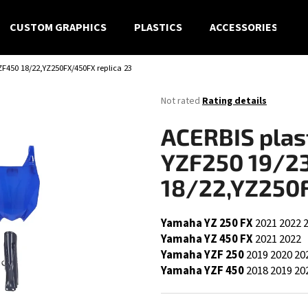
CUSTOM GRAPHICS
PLASTICS
ACCESSORIES
YZF450 18/22,YZ250FX/450FX replica 23
What are you looking for?
The
Not rated
Rating details
average
product
SEARCH
ACERBIS plast
rating
is
YZF250 19/2
0,0
out
18/22,YZ250F
We recommend
of
5
stars.
Yamaha YZ 250 FX
2021
2022
Yamaha YZ 450 FX
2021
2022
Yamaha YZF 250
2019
2020
20
Yamaha YZF 450
2018
2019
20