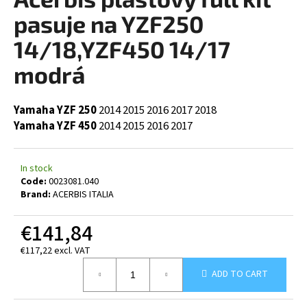
rating
i
is
pasuje na YZF250
0,0
n
out
14/18,YZF450 14/17
g
of
5
modrá
f
stars.
o
r
Yamaha YZF 250
2014
2015
2016
2017
2018
?
Yamaha YZF 450
2014
2015
2016
2017
In stock
Code:
0023081.040
Brand:
ACERBIS ITALIA
SEARCH
€141,84
€117,22 excl. VAT
W
Measure
e
ADD TO CART
price:
r
e