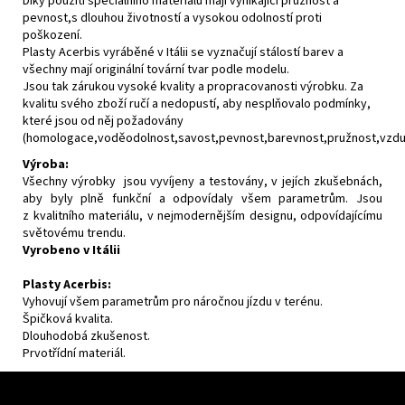
Díky použití speciálního materiálu mají vynikající pružnost a
pevnost,s dlouhou životností a vysokou odolností proti
poškození.
Plasty Acerbis vyráběné v Itálii se vyznačují stálostí barev a
všechny mají originální tovární tvar podle modelu.
Jsou tak zárukou vysoké kvality a propracovanosti výrobku. Za
kvalitu svého zboží ručí a nedopustí, aby nesplňovalo podmínky,
které jsou od něj požadovány
(homologace,voděodolnost,savost,pevnost,barevnost,pružnost,vzdušn
Výroba:
Všechny výrobky jsou vyvíjeny a testovány, v jejích zkušebnách,
aby byly plně funkční a odpovídaly všem parametrům. Jsou
z kvalitního materiálu, v nejmodernějším designu, odpovídajícímu
světovému trendu.
Vyrobeno v Itálii
Plasty Acerbis:
Vyhovují všem parametrům pro náročnou jízdu v terénu.
Špičková kvalita.
Dlouhodobá zkušenost.
Prvotřídní materiál.
F