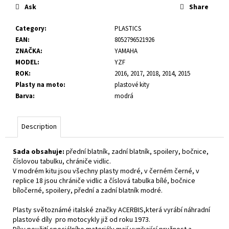
c
Ask
Share
o
m
Category
:
PLASTICS
m
EAN
:
8052796521926
e
ZNAČKA
:
YAMAHA
n
MODEL
:
YZF
d
ROK
:
2016, 2017, 2018, 2014, 2015
Plasty na moto
:
plastové kity
Barva
:
modrá
Description
Sada obsahuje:
přední blatník, zadní blatník, spoilery, bočnice,
číslovou tabulku, chrániče vidlic.
V modrém kitu jsou všechny plasty modré, v černém černé, v
replice 18 jsou chrániče vidlic a číslová tabulka bílé, bočnice
bíločerné, spoilery, přední a zadní blatník modré.
Plasty světoznámé italské značky ACERBIS,která vyrábí náhradní
plastové díly pro motocykly již od roku 1973.