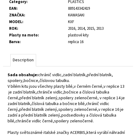
Category
:
PLASTICS
c
EAN
:
889143342419
o
ZNAČKA
:
KAWASAKI
m
MODEL
:
KXF
m
ROK
:
2016, 2014, 2015, 2013
e
Plasty na moto
:
plastové kity
n
Barva
:
replica 16
d
Description
Sada obsahuje:
chránič vidlic,zadní blatník,přední blatník,
spoilery,bočnice,číslovou tabulku.
V bílém kitu jsou všechny plasty bílé,v černém černé,v replice 13
je zadní blatník,chrániče vidlic,bočnice a číslová tabulka
černé,přední blatník zelený,spoilery zelenočerné, v replice 14 je
zadní blatník,číslová tabulka a bočnice bílé,chránič vidlic
černý,přední blatník zelený,spoilery zelenočerné,v replice 16 je
zadní a přední blatnílk zelený,podsedlovky a číslová tabulka
bílé,chrániče vidlic černé,spoilery zelenočerné.
Plasty světoznámé italské značky ACERBIS,která vyrábí náhradní