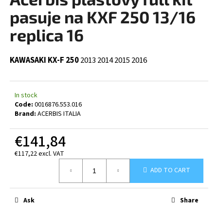
rating
i
is
pasuje na KXF 250 13/16
0,0
n
out
replica 16
g
of
5
f
stars.
KAWASAKI KX-F 250
2013
2014
2015
2016
o
r
?
In stock
Code:
0016876.553.016
Brand:
ACERBIS ITALIA
€141,84
SEARCH
€117,22 excl. VAT
Measure
ADD TO CART
price:
W
e
Ask
Share
r
e