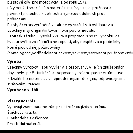
plastové díly pro motocykly již od roku 1973.
Díky použití speciálního materiálu mají vynikající pružnost a
pevnost,s dlouhou životností a vysokou odolností proti
poškození.
Plasty Acerbis vyráběné v Itálii se vyznačují stálostí barev a
všechny mají originální tovární tvar podle modelu.
Jsou tak zárukou vysoké kvality a propracovanosti výrobku. Za
kvalitu svého zboží ručí a nedopustí, aby nesplňovalo podmínky,
které jsou od něj požadovány
(homologace,voděodolnost,savost,pevnost,barevnost,pružnost,vzdušn
Výroba:
Všechny výrobky jsou vyvíjeny a testovány, v jejích zkušebnách,
aby byly plně funkční a odpovídaly všem parametrům. Jsou
z kvalitního materiálu, v nejmodernějším designu, odpovídajícímu
světovému trendu.
Vyrobeno v Itálii
Plasty Acerbis:
Vyhovují všem parametrům pro náročnou jízdu v terénu.
Špičková kvalita.
Dlouhodobá zkušenost.
Prvotřídní materiál.