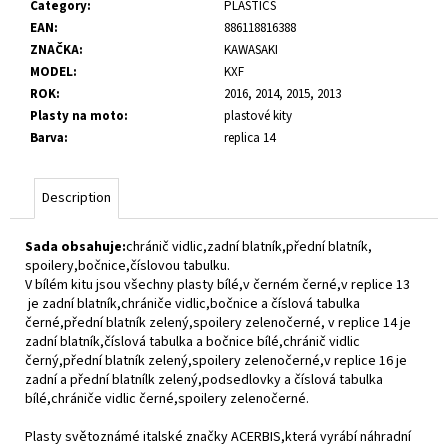
Category
:
PLASTICS
c
EAN
:
886118816388
o
ZNAČKA
:
KAWASAKI
m
MODEL
:
KXF
m
ROK
:
2016, 2014, 2015, 2013
e
Plasty na moto
:
plastové kity
n
Barva
:
replica 14
d
Description
Sada obsahuje:
chránič vidlic,zadní blatník,přední blatník,
spoilery,bočnice,číslovou tabulku.
V bílém kitu jsou všechny plasty bílé,v černém černé,v replice 13
je zadní blatník,chrániče vidlic,bočnice a číslová tabulka
černé,přední blatník zelený,spoilery zelenočerné, v replice 14 je
zadní blatník,číslová tabulka a bočnice bílé,chránič vidlic
černý,přední blatník zelený,spoilery zelenočerné,v replice 16 je
zadní a přední blatnílk zelený,podsedlovky a číslová tabulka
bílé,chrániče vidlic černé,spoilery zelenočerné.
Plasty světoznámé italské značky ACERBIS,která vyrábí náhradní