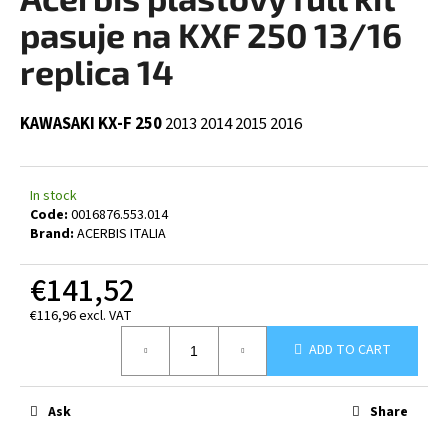
rating
i
is
pasuje na KXF 250 13/16
0,0
n
out
replica 14
g
of
5
f
stars.
KAWASAKI KX-F 250
2013
2014
2015
2016
o
r
?
In stock
Code:
0016876.553.014
Brand:
ACERBIS ITALIA
€141,52
SEARCH
€116,96 excl. VAT
Measure
ADD TO CART
price:
W
e
Ask
Share
r
e