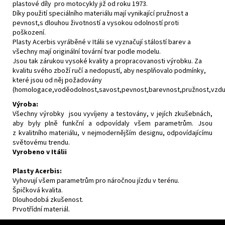
plastové díly pro motocykly již od roku 1973.
Díky použití speciálního materiálu mají vynikající pružnost a
pevnost,s dlouhou životností a vysokou odolností proti
poškození.
Plasty Acerbis vyráběné v Itálii se vyznačují stálostí barev a
všechny mají originální tovární tvar podle modelu.
Jsou tak zárukou vysoké kvality a propracovanosti výrobku. Za
kvalitu svého zboží ručí a nedopustí, aby nesplňovalo podmínky,
které jsou od něj požadovány
(homologace,voděodolnost,savost,pevnost,barevnost,pružnost,vzdušn
Výroba:
Všechny výrobky jsou vyvíjeny a testovány, v jejích zkušebnách,
aby byly plně funkční a odpovídaly všem parametrům. Jsou
z kvalitního materiálu, v nejmodernějším designu, odpovídajícímu
světovému trendu.
Vyrobeno v Itálii
Plasty Acerbis:
Vyhovují všem parametrům pro náročnou jízdu v terénu.
Špičková kvalita.
Dlouhodobá zkušenost.
Prvotřídní materiál.