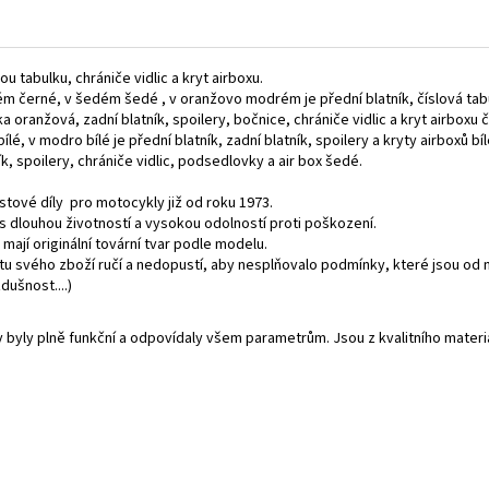
u tabulku, chrániče vidlic a kryt airboxu.
m černé, v šedém šedé , v oranžovo modrém je přední blatník, číslová tabulk
 oranžová, zadní blatník, spoilery, bočnice, chrániče vidlic a kryt airboxu č
bílé, v modro bílé je přední blatník, zadní blatník, spoilery a kryty airboxů b
k, spoilery, chrániče vidlic, podsedlovky a air box šedé.
stové díly pro motocykly již od roku 1973.
t,s dlouhou životností a vysokou odolností proti poškození.
 mají originální tovární tvar podle modelu.
itu svého zboží ručí a nedopustí, aby nesplňovalo podmínky, které jsou od
ušnost....)
y byly plně funkční a odpovídaly všem parametrům. Jsou z kvalitního mate