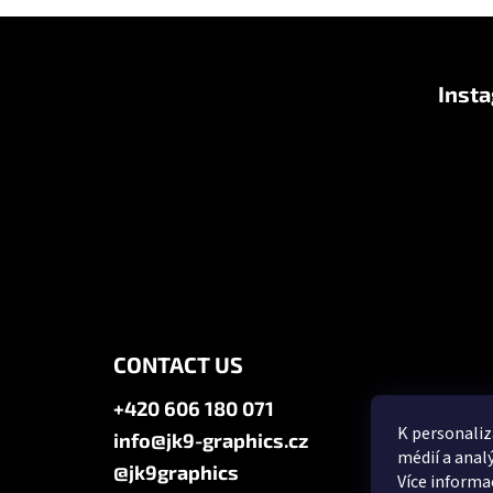
F
o
Inst
o
t
e
r
CONTACT US
+420 606 180 071
K personaliz
info@jk9-graphics.cz
médií a anal
@jk9graphics
Více informa