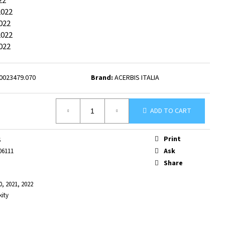
22
2022
022
2022
022
0023479.070
Brand:
ACERBIS ITALIA
ADD TO CART
Print
S
Ask
06111
Share
0, 2021, 2022
kity