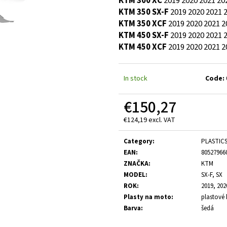
KTM 300 XC
2019
2020
2021
20
KTM 350 SX-F
2019
2020
2021
KTM 350 XCF
2019
2020
2021
2
KTM 450 SX-F
2019
2020
2021
KTM 450 XCF
2019
2020
2021
2
In stock
Code:
€150,27
€124,19 excl. VAT
Measure
price:
Category
:
PLASTIC
EAN
:
80527966
ZNAČKA
:
KTM
MODEL
:
SX-F, SX
ROK
:
2019, 202
Plasty na moto
:
plastové 
Barva
:
šedá