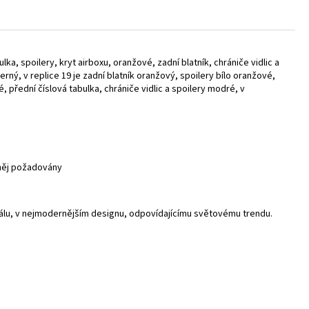
a, spoilery, kryt airboxu, oranžové, zadní blatník, chrániče vidlic a
erný, v replice 19 je zadní blatník oranžový, spoilery bílo oranžové,
ílé, přední číslová tabulka, chrániče vidlic a spoilery modré, v
 něj požadovány
riálu, v nejmodernějším designu, odpovídajícímu světovému trendu.