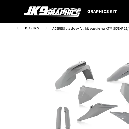
C
Skip
to
a
GRAPHICS KIT
content
Back
Back
r
shopping
shopping
t
Home
PLASTICS
ACERBIS plastový full kit pasuje na KTM SX/SXF 19