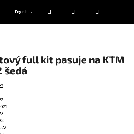
Search
Login
Shopping
INFO
English
cart
ový full kit pasuje na KTM
2 šedá
22
22
2022
22
22
022