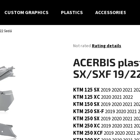
CUSTOM GRAPHICS
PLASTICS
ACCESSORIES
/22 šedá
What are you looking for?
The
Not rated
Rating details
average
product
SEARCH
ACERBIS plast
rating
is
SX/SXF 19/2
0,0
out
We recommend
of
KTM 125 SX
2019
2020
2021
20
5
KTM 125 XC
2020
2021
2022
stars.
KTM 150 SX
2019
2020
2021
20
KTM 250 SX-F
2019
2020
2021
KTM 250 SX
2019
2020
2021
20
KTM 250 XC
2019
2020
2021
20
KTM 250 XCF
2019
2020
2021
2