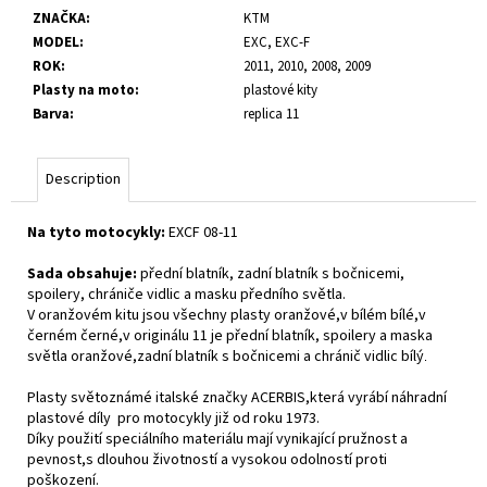
c
ZNAČKA
:
KTM
o
MODEL
:
EXC, EXC-F
m
ROK
:
2011, 2010, 2008, 2009
m
Plasty na moto
:
plastové kity
e
Barva
:
replica 11
n
d
Description
Na tyto motocykly:
EXCF 08-11
Sada obsahuje:
přední blatník, zadní blatník s bočnicemi,
spoilery, chrániče vidlic a masku předního světla.
V oranžovém kitu jsou všechny plasty oranžové,v bílém bílé,v
černém černé,v originálu 11 je přední blatník, spoilery a maska
světla oranžové,zadní blatník s bočnicemi a chránič vidlic bílý
.
Plasty světoznámé italské značky ACERBIS,která vyrábí náhradní
plastové díly pro motocykly již od roku 1973.
Díky použití speciálního materiálu mají vynikající pružnost a
pevnost,s dlouhou životností a vysokou odolností proti
poškození.