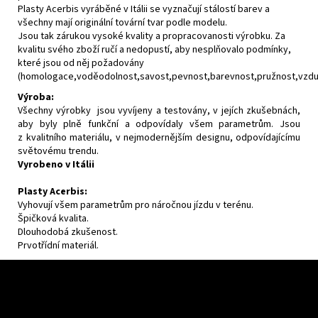
Plasty Acerbis vyráběné v Itálii se vyznačují stálostí barev a
všechny mají originální tovární tvar podle modelu.
Jsou tak zárukou vysoké kvality a propracovanosti výrobku. Za
kvalitu svého zboží ručí a nedopustí, aby nesplňovalo podmínky,
které jsou od něj požadovány
(homologace,voděodolnost,savost,pevnost,barevnost,pružnost,vzdušn
Výroba:
Všechny výrobky jsou vyvíjeny a testovány, v jejích zkušebnách,
aby byly plně funkční a odpovídaly všem parametrům. Jsou
z kvalitního materiálu, v nejmodernějším designu, odpovídajícímu
světovému trendu.
Vyrobeno v Itálii
Plasty Acerbis:
Vyhovují všem parametrům pro náročnou jízdu v terénu.
Špičková kvalita.
Dlouhodobá zkušenost.
Prvotřídní materiál.
F
o