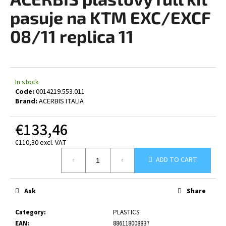
rating
i
is
pasuje na KTM EXC/EXCF
0,0
n
out
08/11 replica 11
g
of
5
f
stars.
o
r
In stock
?
Code:
0014219.553.011
Brand:
ACERBIS ITALIA
€133,46
€110,30 excl. VAT
SEARCH
Measure
ADD TO CART
price:
W
Ask
Share
e
r
Category
:
PLASTICS
e
EAN
:
886118008837