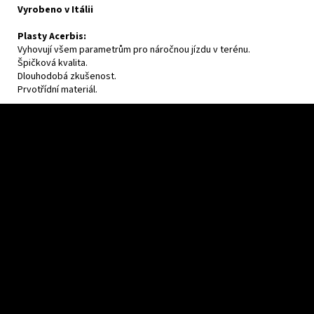
Vyrobeno v Itálii
Plasty Acerbis:
Vyhovují všem parametrům pro náročnou jízdu v terénu.
Špičková kvalita.
Dlouhodobá zkušenost.
Prvotřídní materiál.
F
o
o
t
e
r