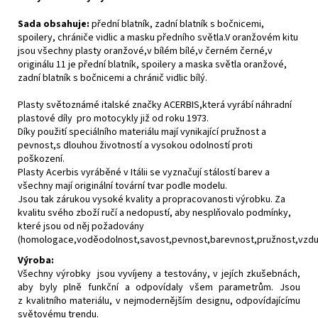
Sada obsahuje:
přední blatník, zadní blatník s bočnicemi,
spoilery, chrániče vidlic a masku předního světla.V oranžovém kitu
jsou všechny plasty oranžové,v bílém bílé,v černém černé,v
originálu 11 je přední blatník, spoilery a maska světla oranžové,
zadní blatník s bočnicemi a chránič vidlic bílý.
Plasty světoznámé italské značky ACERBIS,která vyrábí náhradní
plastové díly pro motocykly již od roku 1973.
Díky použití speciálního materiálu mají vynikající pružnost a
pevnost,s dlouhou životností a vysokou odolností proti
poškození.
Plasty Acerbis vyráběné v Itálii se vyznačují stálostí barev a
všechny mají originální tovární tvar podle modelu.
Jsou tak zárukou vysoké kvality a propracovanosti výrobku. Za
kvalitu svého zboží ručí a nedopustí, aby nesplňovalo podmínky,
které jsou od něj požadovány
(homologace,voděodolnost,savost,pevnost,barevnost,pružnost,vzdušn
Výroba:
Všechny výrobky jsou vyvíjeny a testovány, v jejích zkušebnách,
aby byly plně funkční a odpovídaly všem parametrům. Jsou
z kvalitního materiálu, v nejmodernějším designu, odpovídajícímu
světovému trendu.