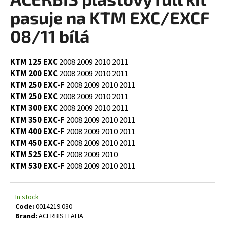
rating
i
is
pasuje na KTM EXC/EXCF
0,0
n
out
08/11 bílá
g
of
5
f
stars.
KTM 125 EXC
2008
2009
2010
2011
o
KTM 200 EXC
2008
2009
2010
2011
r
KTM 250 EXC-F
2008
2009
2010
2011
?
KTM 250 EXC
2008
2009
2010
2011
KTM 300 EXC
2008
2009
2010
2011
KTM 350 EXC-F
2008
2009
2010
2011
KTM 400 EXC-F
2008
2009
2010
2011
KTM 450 EXC-F
2008
2009
2010
2011
SEARCH
KTM 525 EXC-F
2008
2009
2010
KTM 530 EXC-F
2008
2009
2010
2011
W
e
In stock
Code:
0014219.030
r
Brand:
ACERBIS ITALIA
e