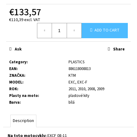
c
€133,57
o
m
€110,39 excl. VAT
m
Measure
e
ADD TO CART
price:
n
d
Ask
Share
Category
:
PLASTICS
EAN
:
886118008813
ZNAČKA
:
KTM
MODEL
:
EXC, EXC-F
ROK
:
2011, 2010, 2008, 2009
Plasty na moto
:
plastové kity
Barva
:
bílá
Description
Na tyto motocykly:
EXCF 08-11