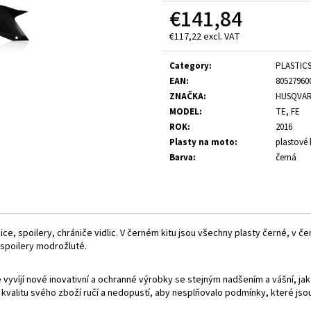
€141,84
€117,22 excl. VAT
Measure
price:
Category
:
PLASTIC
EAN
:
80527960
ZNAČKA
:
HUSQVA
MODEL
:
TE, FE
ROK
:
2016
Plasty na moto
:
plastové 
Barva
:
černá
ice, spoilery, chrániče vidlic. V černém kitu jsou všechny plasty černé, v čer
, spoilery modrožluté.
vyvíjí nové inovativní a ochranné výrobky se stejným nadšením a vášní, ja
a kvalitu svého zboží ručí a nedopustí, aby nesplňovalo podmínky, které 