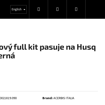
Search
Login
Shopping
INFO
English
cart
ový full kit pasuje na Husq
erná
0021819.090
Brand:
ACERBIS ITALIA