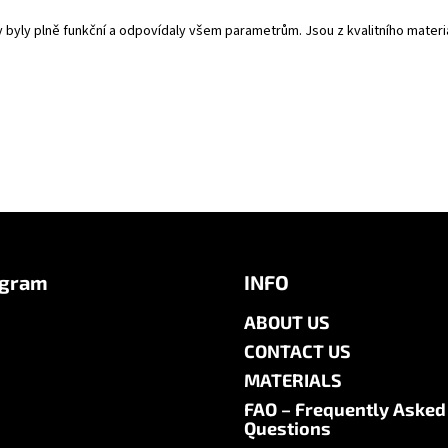
y byly plně funkční a odpovídaly všem parametrům. Jsou z kvalitního mate
agram
INFO
ABOUT US
CONTACT US
MATERIALS
FAQ – Frequently Asked
Questions