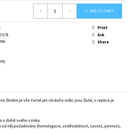
ADD TO CART
Print
S
Ask
07178
RNA
Share
kity
no žlutém je vše černé jen chrániče vidlic jsou žluté, v replice je
ko v době svého vzniku.
jsou od něj požadovány (homologace, voděodolnost, savost, pevnost,