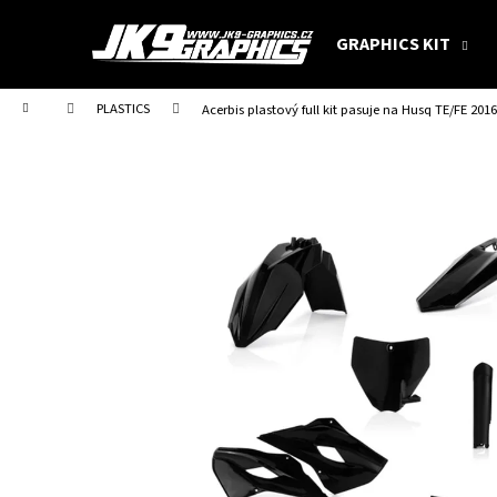
C
Skip
to
a
GRAPHICS KIT
content
Back
Back
r
shopping
shopping
t
Home
PLASTICS
Acerbis plastový full kit pasuje na Husq TE/FE 201