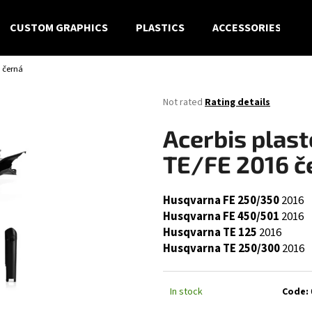
CUSTOM GRAPHICS
PLASTICS
ACCESSORIES
6 černá
What are you looking for?
The
Not rated
Rating details
average
product
SEARCH
Acerbis plast
rating
is
TE/FE 2016 č
0,0
out
We recommend
of
Husqvarna FE 250/350
2016
5
Husqvarna FE 450/501
2016
stars.
Husqvarna TE 125
2016
Husqvarna TE 250/300
2016
In stock
Code: