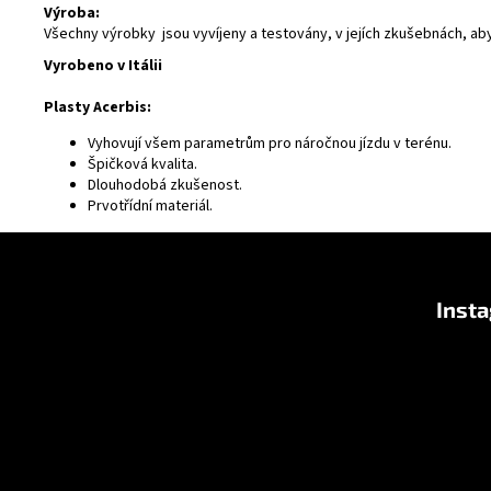
Výroba:
Všechny výrobky jsou vyvíjeny a testovány, v jejích zkušebnách, ab
Vyrobeno v Itálii
Plasty Acerbis:
Vyhovují všem parametrům pro náročnou jízdu v terénu.
Špičková kvalita.
Dlouhodobá zkušenost.
Prvotřídní materiál.
F
o
Inst
o
t
e
r