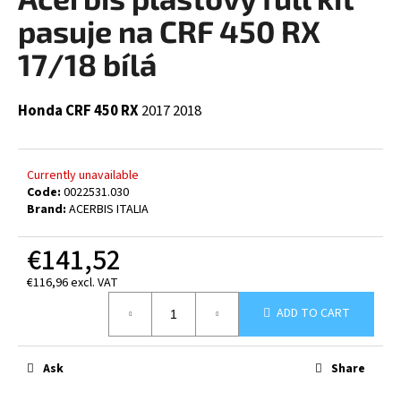
rating
i
is
pasuje na CRF 450 RX
0,0
n
out
17/18 bílá
g
of
5
f
stars.
Honda CRF 450 RX
2017
2018
o
r
?
Currently unavailable
Code:
0022531.030
Brand:
ACERBIS ITALIA
€141,52
SEARCH
€116,96 excl. VAT
Measure
ADD TO CART
price:
W
e
Ask
Share
r
e