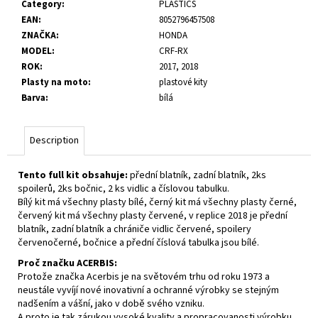
Category
:
PLASTICS
c
EAN
:
8052796457508
o
ZNAČKA
:
HONDA
m
MODEL
:
CRF-RX
m
ROK
:
2017, 2018
e
Plasty na moto
:
plastové kity
n
Barva
:
bílá
d
Description
Tento full kit obsahuje:
přední blatník, zadní blatník, 2ks
spoilerů, 2ks bočnic, 2 ks vidlic a číslovou tabulku.
Bílý kit má všechny plasty bílé, černý kit má všechny plasty černé,
červený kit má všechny plasty červené, v replice 2018 je přední
blatník, zadní blatník a chrániče vidlic červené, spoilery
červenočerné, bočnice a přední číslová tabulka jsou bílé.
Proč značku ACERBIS:
Protože značka Acerbis je na světovém trhu od roku 1973 a
neustále vyvíjí nové inovativní a ochranné výrobky se stejným
nadšením a vášní, jako v době svého vzniku.
A proto je tak zárukou vysoké kvality a propracovanosti výrobku.