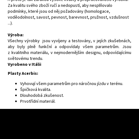
Za kvalitu svého zboží ručí a nedopustí, aby nesplňovalo
podmínky, které jsou od něj požadovány (homologace,
voděodolnost, savost, pevnost, barevnost, pružnost, vzdušnost
...).
Výroba:
Všechny výrobky jsou vyvíjeny a testovány, v jejích zkušebnách,
aby byly plně funkční a odpovídaly všem parametrům. Jsou
z kvalitního materiálu, v nejmodernějším designu, odpovídajícímu
světovému trendu.
Vyrobeno v Itálii
Plasty Acerbis:
Vyhovují všem parametrům pro náročnou jízdu v terénu.
Špičková kvalita.
Dlouhodobá zkušenost.
Prvotřídní materiál.
F
o
o