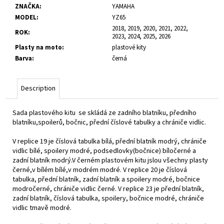
c
ZNAČKA
:
YAMAHA
o
MODEL
:
YZ65
m
2018, 2019, 2020, 2021, 2022,
ROK
:
2023, 2024, 2025, 2026
m
Plasty na moto
:
plastové kity
e
Barva
:
černá
n
d
Description
Sada plastového kitu se skládá ze zadního blatníku, předního
blatníku,spoilerů, bočnic, přední číslové tabulky a chrániče vidlic.
V replice 19 je číslová tabulka bílá, přední blatník modrý, chrániče
vidlic bílé, spoilery modré, podsedlovky(bočnice) bíločerné a
zadní blatník modrý.V černém plastovém kitu jslou všechny plasty
černé,v bílém bílé,v modrém modré. V replice 20 je číslová
tabulka, přední blatník, zadní blatník a spoilery modré, bočnice
modročerné, chrániče vidlic černé. V replice 23 je přední blatník,
zadní blatník, číslová tabulka, spoilery, bočnice modré, chrániče
vidlic tmavě modré.