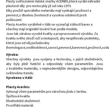
Plasty světoznámé italské značky ACERBIS,která vyrábí náhradní
plastové díly pro motocykly již od roku 1973.
Díky použití speciálního materiálu mají vynikající pružnost a
pevnost,s dlouhou životností a vysokou odolností proti
poškození.
Plasty Acerbis vyráběné v Itálii se vyznačují stálostí barev a
všechny mají originální tovární tvar podle modelu.
Jsou tak zárukou vysoké kvality a propracovanosti výrobku. Za
kvalitu svého zboží ručí a nedopustí, aby nesplňovalo podmínky,
které jsou od něj požadovány
(homologace,voděodolnost,savost,pevnost,barevnost,pružnost,vzdušn
Výroba:
Všechny výrobky jsou vyvíjeny a testovány, v jejích zkušebnách,
aby byly plně funkční a odpovídaly všem parametrům. Jsou
z kvalitního materiálu, v nejmodernějším designu, odpovídajícímu
světovému trendu.
Vyrobeno v Itálii
Plasty Acerbis:
Vyhovují všem parametrům pro náročnou jízdu v terénu.
Špičková kvalita.
Dlouhodobá zkušenost.
Prvotřídní materiál.