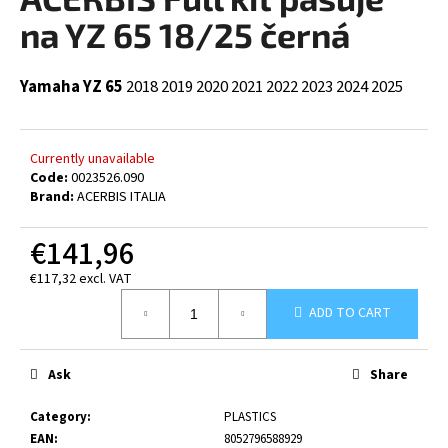
rating
i
is
na YZ 65 18/25 černá
0,0
n
out
g
of
Yamaha YZ 65
2018
2019
2020
2021
2022
2023
2024
2025
5
f
stars.
o
r
Currently unavailable
?
Code:
0023526.090
Brand:
ACERBIS ITALIA
€141,96
€117,32 excl. VAT
SEARCH
Measure
ADD TO CART
price:
W
Ask
Share
e
r
Category
:
PLASTICS
e
EAN
:
8052796588929