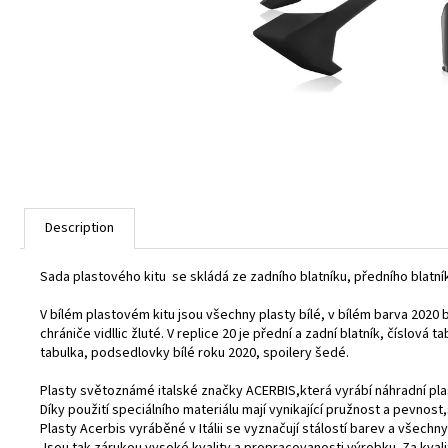
Description
Sada plastového kitu se skládá ze zadního blatníku, předního blatníku
V bílém plastovém kitu jsou všechny plasty bílé, v bílém barva 2020 
chrániče vidllic žluté. V replice 20 je přední a zadní blatník, číslová t
tabulka, podsedlovky bílé roku 2020, spoilery šedé.
Plasty světoznámé italské značky ACERBIS,která vyrábí náhradní pla
Díky použití speciálního materiálu mají vynikající pružnost a pevnos
Plasty Acerbis vyráběné v Itálii se vyznačují stálostí barev a všechny
Jsou tak zárukou vysoké kvality a propracovanosti výrobku. Za kval