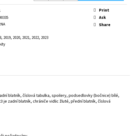
Print
S
Ask
90335
RNA
Share
8, 2019, 2020, 2021, 2022, 2023
kity
dní blatník, číslová tabulka, spoilery, podsedlovky (bočnice) bílé,
3 je zadní blatník, chrániče vidlic žluté, přední blatník, číslová
 něj požadovány