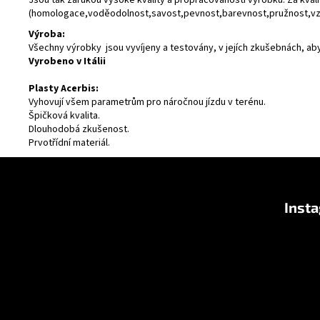
(homologace,voděodolnost,savost,pevnost,barevnost,pružnost,vzd
Výroba:
Všechny výrobky jsou vyvíjeny a testovány, v jejích zkušebnách, ab
Vyrobeno v Itálii
Plasty Acerbis:
Vyhovují všem parametrům pro náročnou jízdu v terénu.
Špičková kvalita.
Dlouhodobá zkušenost.
Prvotřídní materiál.
F
o
Inst
o
t
e
r