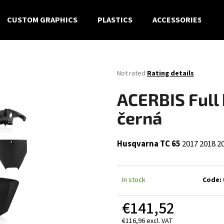
CUSTOM GRAPHICS
PLASTICS
ACCESSORIES
What are you looking for?
The
Not rated
Rating details
average
product
SEARCH
ACERBIS Full 
rating
is
černá
0,0
out
We recommend
of
Husqvarna TC 65
2017
2018
2
5
stars.
In stock
Code:
€141,52
€116,96 excl. VAT