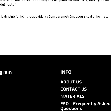
ušnost....)
y byly plně funkční a odpovídaly všem parametrům. Jsou z kvalitního mate
agram
INFO
ABOUT US
CONTACT US
MATERIALS
FAQ – Frequently Asked
Questions