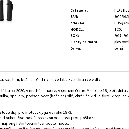
Measure
price:
Category
:
PLASTIC
EAN
:
80527965
ZNAČKA
:
HUSQVA
MODEL
:
TC65
ROK
:
2017, 201
Plasty na moto
:
plastové 
Barva
:
černá
, spoilerů, bočnic, přední číslové tabulky a chrániče vidlic.
bílé barva 2020, v modrém modré, v černém černé. V replice 19 je přední a za
abulka, spoilery, podsedlovky (bočnice) bílé, chrániče vidllic žluté. V replice 2
stové díly pro motocykly již od roku 1973.
t,s dlouhou životností a vysokou odolností proti poškození.
 mají originální tovární tvar podle modelu.
itu svého zboží ručí a nedopustí, aby nesplňovalo podmínky, které jsou od