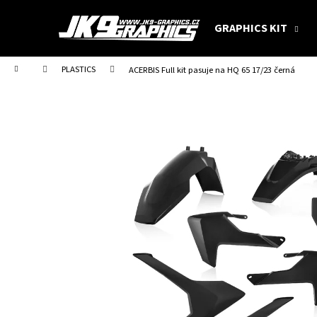
C
Skip
to
a
GRAPHICS KIT
content
Back
Back
r
shopping
shopping
t
Home
PLASTICS
ACERBIS Full kit pasuje na HQ 65 17/23 černá