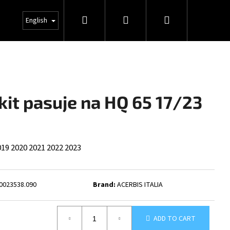
Search
Login
Shopping
INFO
English
cart
kit pasuje na HQ 65 17/23
019
2020
2021
2022
2023
0023538.090
Brand:
ACERBIS ITALIA
ADD TO CART