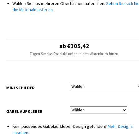
Wählen Sie aus mehreren Oberflächenmaterialien.
Sehen Sie sich hi
Genauigkeit abgestimmt werden, um ein einheitliches und professionelles
die Materialmuster an.
Erscheinungsbild zu gewährleisten. Die gesamte Produktion erfolgt
ausschließlich intern auf modernsten professionellen Maschinen, die
höchste Qualität und Konsistenz jedes einzelnen Teils garantieren.
HINWEIS
Das endgültige Design kann leicht vom Produktfoto abweichen – kleine
ab €105,42
Anpassungen je nach Motorradmodell sind möglich.
Fügen Sie das Produkt unten in den Warenkorb hinzu.
Sitzbezüge und Kunststoffteile sind nicht im Lieferumfang enthalten.
MINI SCHILDER
GABEL AUFKLEBER
Kein passendes Gabelaufkleber-Design gefunden?
Mehr Designs
ansehen.