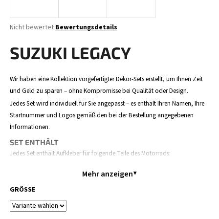
Die
Nicht bewertet
Bewertungsdetails
durchschnittliche
SUCHEN
Produktbewertung
SUZUKI LEGACY
ist
0,0
von
W
Wir haben eine Kollektion vorgefertigter Dekor-Sets erstellt, um Ihnen Zeit
5
i
und Geld zu sparen – ohne Kompromisse bei Qualität oder Design.
Sternen.
r
Jedes Set wird individuell für Sie angepasst – es enthält Ihren Namen, Ihre
e
Startnummer und Logos gemäß den bei der Bestellung angegebenen
m
Informationen.
p
SET ENTHÄLT
f
Jedes Set enthält Aufkleber für folgende Teile des Motorrads:
e
h
Verkleidungen / Tank, Seitentafeln, Airbox, Hinteres Schutzblech,
Mehr anzeigen
l
Vorderes Schutzblech, Startnummerntafel, Gabelschutz und Schwinge.
e
Der Inhalt kann je nach Motorradmodell leicht variieren.
GRÖSSE
n
BESTELLABLAUF
Bestellen Sie Ihr Dekor – geben Sie Ihre Daten an (Name,