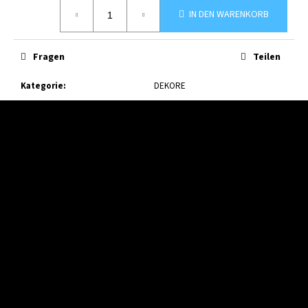
Verkaufspreis:
IN DEN WARENKORB
Fragen
Teilen
Kategorie
:
DEKORE
F
u
ß
z
e
i
l
e