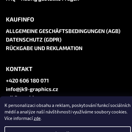
KAUFINFO
ALLGEMEINE GESCHÄFTSBEDINGUNGEN (AGB)
DATENSCHUTZ (GDPR)
RÜCKGABE UND REKLAMATION
KONTAKT
+420 606 180 071
info@jk9-graphics.cz
@jk9graphics
K personalizaci obsahu a reklam, poskytování funkcí sociálních
médií a analýze naší návštěvnosti využíváme soubory cookies.
Erstellt von Shoptet
Více informací
zde
.
Copyright 2026
JK9 GRAPHICS
. Alle Rechte vorbehalten.
Cookie-
Einstellungen ändern