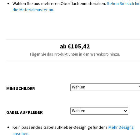
Wählen Sie aus mehreren Oberflächenmaterialien.
Sehen Sie sich hi
Wir verwenden lebendige und kräftige Farben, die mit höchster
die Materialmuster an.
Genauigkeit abgestimmt werden, um ein einheitliches und professionelles
Erscheinungsbild zu gewährleisten. Die gesamte Produktion erfolgt
ausschließlich intern auf modernsten professionellen Maschinen, die
höchste Qualität und Konsistenz jedes einzelnen Teils garantieren.
ab €105,42
HINWEIS
Das endgültige Design kann leicht vom Produktfoto abweichen – kleine
Fügen Sie das Produkt unten in den Warenkorb hinzu.
Anpassungen je nach Motorradmodell sind möglich.
Sitzbezüge und Kunststoffteile sind nicht im Lieferumfang enthalten.
MINI SCHILDER
GABEL AUFKLEBER
Kein passendes Gabelaufkleber-Design gefunden?
Mehr Designs
ansehen.