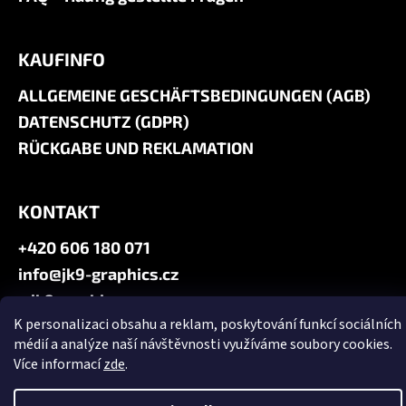
KAUFINFO
ALLGEMEINE GESCHÄFTSBEDINGUNGEN (AGB)
DATENSCHUTZ (GDPR)
RÜCKGABE UND REKLAMATION
KONTAKT
+420 606 180 071
info@jk9-graphics.cz
@jk9graphics
K personalizaci obsahu a reklam, poskytování funkcí sociálních
médií a analýze naší návštěvnosti využíváme soubory cookies.
Erstellt von Shoptet
Více informací
zde
.
Copyright 2026
JK9 GRAPHICS
. Alle Rechte vorbehalten.
Cookie-
Einstellungen ändern