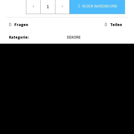
Verkaufspreis:
IN DEN WARENKORB
Fragen
Teilen
Kategorie
:
DEKORE
F
u
ß
z
e
i
l
e