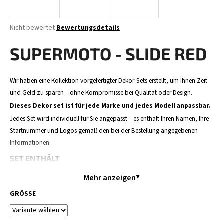
Die
Nicht bewertet
Bewertungsdetails
durchschnittliche
SUCHEN
Produktbewertung
SUPERMOTO - SLIDE RED
ist
0,0
von
W
Wir haben eine Kollektion vorgefertigter Dekor-Sets erstellt, um Ihnen Zeit
5
i
und Geld zu sparen – ohne Kompromisse bei Qualität oder Design.
Sternen.
r
Dieses Dekor set ist für jede Marke und jedes Modell anpassbar.
e
Jedes Set wird individuell für Sie angepasst – es enthält Ihren Namen, Ihre
m
Startnummer und Logos gemäß den bei der Bestellung angegebenen
p
Informationen.
f
e
SET ENTHÄLT
h
Jedes Set enthält Aufkleber für folgende Teile des Motorrads:
Mehr anzeigen
l
Verkleidungen / Tank, Seitentafeln, Airbox, Hinteres Schutzblech,
e
Vorderes Schutzblech, Startnummerntafel, Gabelschutz und Schwinge.
GRÖSSE
n
Der Inhalt kann je nach Motorradmodell leicht variieren.
BESTELLABLAUF