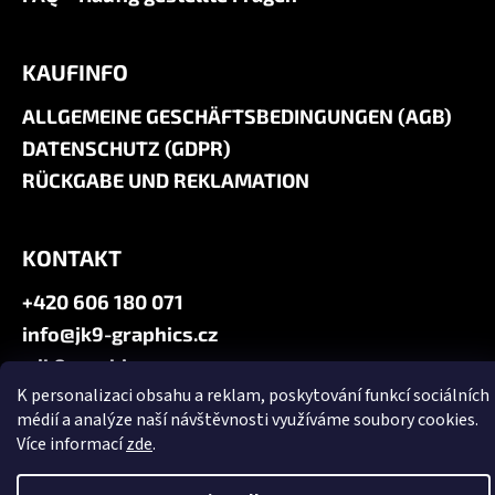
KAUFINFO
ALLGEMEINE GESCHÄFTSBEDINGUNGEN (AGB)
DATENSCHUTZ (GDPR)
RÜCKGABE UND REKLAMATION
KONTAKT
+420 606 180 071
info@jk9-graphics.cz
@jk9graphics
K personalizaci obsahu a reklam, poskytování funkcí sociálních
médií a analýze naší návštěvnosti využíváme soubory cookies.
Erstellt von Shoptet
Více informací
zde
.
Copyright 2026
JK9 GRAPHICS
. Alle Rechte vorbehalten.
Cookie-
Einstellungen ändern