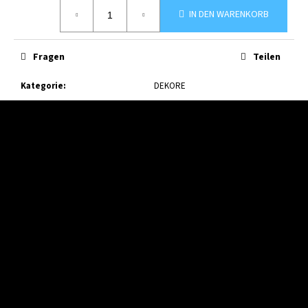
Verkaufspreis:
IN DEN WARENKORB
Fragen
Teilen
Kategorie
:
DEKORE
F
u
ß
z
e
i
l
e