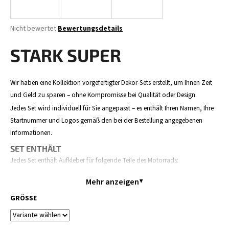
Die
Nicht bewertet
Bewertungsdetails
durchschnittliche
SUCHEN
Produktbewertung
STARK SUPER
ist
0,0
von
W
Wir haben eine Kollektion vorgefertigter Dekor-Sets erstellt, um Ihnen Zeit
5
i
und Geld zu sparen – ohne Kompromisse bei Qualität oder Design.
Sternen.
r
Jedes Set wird individuell für Sie angepasst – es enthält Ihren Namen, Ihre
e
Startnummer und Logos gemäß den bei der Bestellung angegebenen
m
Informationen.
p
SET ENTHÄLT
f
Jedes Set enthält Aufkleber für folgende Teile des Motorrads:
e
h
Verkleidungen / Tank, Seitentafeln, Airbox, Hinteres Schutzblech,
Mehr anzeigen
l
Vorderes Schutzblech, Startnummerntafel, Gabelschutz und Schwinge.
e
Der Inhalt kann je nach Motorradmodell leicht variieren.
GRÖSSE
n
BESTELLABLAUF
Bestellen Sie Ihr Dekor – geben Sie Ihre Daten an (Name,