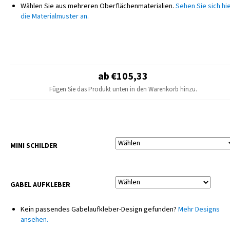
Wählen Sie aus mehreren Oberflächenmaterialien.
Sehen Sie sich hi
Genauigkeit abgestimmt werden, um ein einheitliches und professionelles
die Materialmuster an.
Erscheinungsbild zu gewährleisten. Die gesamte Produktion erfolgt
ausschließlich intern auf modernsten professionellen Maschinen, die
höchste Qualität und Konsistenz jedes einzelnen Teils garantieren.
HINWEIS
Das endgültige Design kann leicht vom Produktfoto abweichen – kleine
ab €105,33
Anpassungen je nach Motorradmodell sind möglich.
Fügen Sie das Produkt unten in den Warenkorb hinzu.
Sitzbezüge und Kunststoffteile sind nicht im Lieferumfang enthalten.
MINI SCHILDER
GABEL AUFKLEBER
Kein passendes Gabelaufkleber-Design gefunden?
Mehr Designs
ansehen.