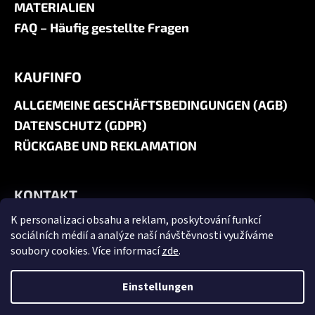
MATERIALIEN
FAQ – Häufig gestellte Fragen
KAUFINFO
ALLGEMEINE GESCHÄFTSBEDINGUNGEN (AGB)
DATENSCHUTZ (GDPR)
RÜCKGABE UND REKLAMATION
KONTAKT
K personalizaci obsahu a reklam, poskytování funkcí
+420 606 180 071
sociálních médií a analýze naší návštěvnosti využíváme
info@jk9-graphics.cz
soubory cookies. Více informací
zde
.
@jk9graphics
Einstellungen
Erstellt von Shoptet