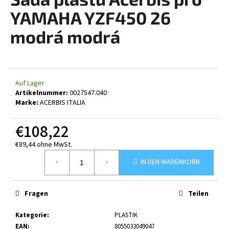
ist
0,0
YAMAHA YZF450 26
von
5
modrá modrá
SUCHEN
Sternen.
W
Auf Lager
Artikelnummer:
0027547.040
i
Marke:
ACERBIS ITALIA
r
e
€108,22
m
p
€89,44 ohne MwSt.
f
Verkaufspreis:
e
IN DEN WARENKORB
h
l
Fragen
Teilen
e
n
Kategorie
:
PLASTIK
EAN
:
8055033049047