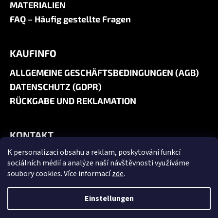
MATERIALIEN
FAQ – Häufig gestellte Fragen
KAUFINFO
ALLGEMEINE GESCHÄFTSBEDINGUNGEN (AGB)
DATENSCHUTZ (GDPR)
RÜCKGABE UND REKLAMATION
KONTAKT
K personalizaci obsahu a reklam, poskytování funkcí
+420 606 180 071
sociálních médií a analýze naší návštěvnosti využíváme
info@jk9-graphics.cz
soubory cookies. Více informací
zde
.
@jk9graphics
Einstellungen
Erstellt von Shoptet