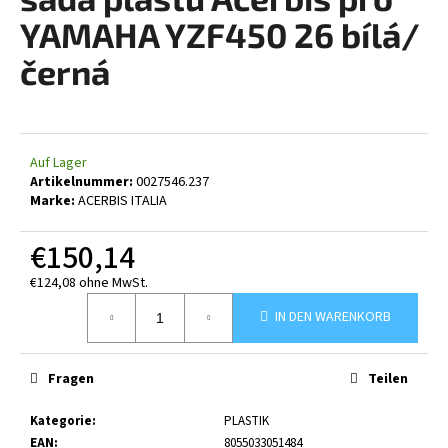
ist
0,0
YAMAHA YZF450 26 bílá/
von
5
černá
SUCHEN
Sternen.
W
Auf Lager
Artikelnummer:
0027546.237
i
Marke:
ACERBIS ITALIA
r
e
€150,14
m
p
€124,08 ohne MwSt.
f
Verkaufspreis:
e
IN DEN WARENKORB
h
l
Fragen
Teilen
e
n
Kategorie
:
PLASTIK
EAN
:
8055033051484