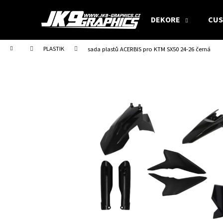
W
Zum
Inhalt
a
DEKORE
CUS
springen
Zurück
Zurück
r
zum
zum
e
Startseite
PLASTIK
sada plastů ACERBIS pro KTM SX50 24-26 černá
Einkaufen
Einkaufen
n
k
o
r
b