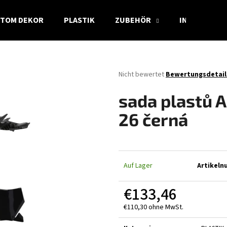
TOM DEKOR
PLASTIK
ZUBEHÖR
INFO
Was suchen Sie?
Die
Nicht bewertet
Bewertungsdetail
durchschnittliche
Produktbewertung
SUCHEN
sada plastů 
ist
0,0
26 černá
von
5
Wir empfehlen
Sternen.
Auf Lager
Artikel
€133,46
€110,30 ohne MwSt.
Verkaufspreis: