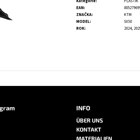
Kategorie
:
PLASTIK
EAN
:
80527969
ZNAČKA
:
KTM
MODEL
:
SX50
ROK
:
2024, 202
agram
INFO
ÜBER UNS
KONTAKT
MATERIALIEN