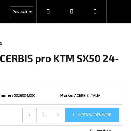
Suchen
Login
Warenkorb
Deutsch
s
ACERBIS pro KTM SX50 24-
nummer:
0026984.090
Marke:
ACERBIS ITALIA
IN DEN WARENKORB