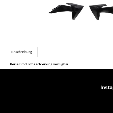
Beschreibung
Keine Produktbeschreibung verfügbar
F
u
Inst
ß
z
e
i