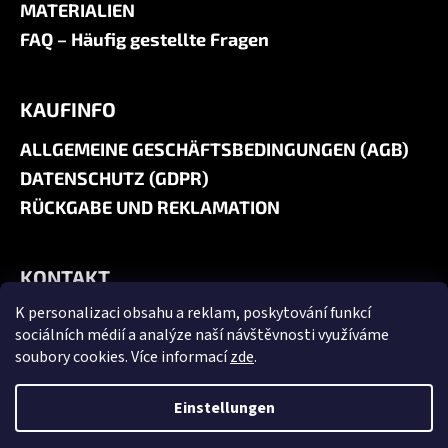
MATERIALIEN
FAQ – Häufig gestellte Fragen
KAUFINFO
ALLGEMEINE GESCHÄFTSBEDINGUNGEN (AGB)
DATENSCHUTZ (GDPR)
RÜCKGABE UND REKLAMATION
KONTAKT
K personalizaci obsahu a reklam, poskytování funkcí
+420 606 180 071
sociálních médií a analýze naší návštěvnosti využíváme
info@jk9-graphics.cz
soubory cookies. Více informací
zde
.
@jk9graphics
Einstellungen
Erstellt von Shoptet