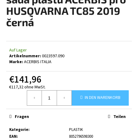
ist
0,0
HUSQVARNA TC85 2019
von
5
černá
SUCHEN
Sternen.
W
Auf Lager
Artikelnummer:
0023597.090
i
Marke:
ACERBIS ITALIA
r
e
€141,96
m
p
€117,32 ohne MwSt.
f
Verkaufspreis:
e
IN DEN WARENKORB
h
l
Fragen
Teilen
e
n
Kategorie
:
PLASTIK
EAN
:
8052796598300