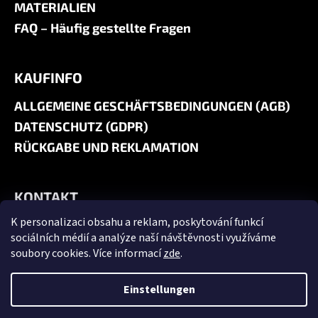
MATERIALIEN
FAQ – Häufig gestellte Fragen
KAUFINFO
ALLGEMEINE GESCHÄFTSBEDINGUNGEN (AGB)
DATENSCHUTZ (GDPR)
RÜCKGABE UND REKLAMATION
KONTAKT
K personalizaci obsahu a reklam, poskytování funkcí
+420 606 180 071
sociálních médií a analýze naší návštěvnosti využíváme
info@jk9-graphics.cz
soubory cookies. Více informací
zde
.
@jk9graphics
Einstellungen
Erstellt von Shoptet