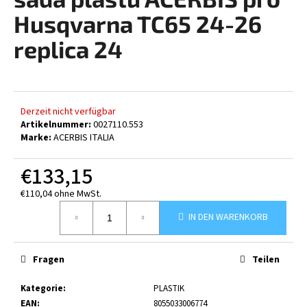
ist
0,0
Husqvarna TC65 24-26
von
5
replica 24
SUCHEN
Sternen.
W
Derzeit nicht verfügbar
Artikelnummer:
0027110.553
i
Marke:
ACERBIS ITALIA
r
e
€133,15
m
p
€110,04 ohne MwSt.
f
Verkaufspreis:
e
IN DEN WARENKORB
h
l
Fragen
Teilen
e
n
Kategorie
:
PLASTIK
EAN
:
8055033006774