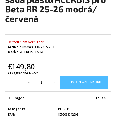
ist
0,0
Beta RR 25-26 modrá/
von
5
červená
SUCHEN
Sternen.
W
Derzeit nicht verfügbar
Artikelnummer:
0027215.253
i
Marke:
ACERBIS ITALIA
r
e
€149,80
m
p
€123,80 ohne MwSt.
f
Verkaufspreis:
e
IN DEN WARENKORB
h
l
Fragen
Teilen
e
n
Kategorie
:
PLASTIK
EAN
:
8055033042598