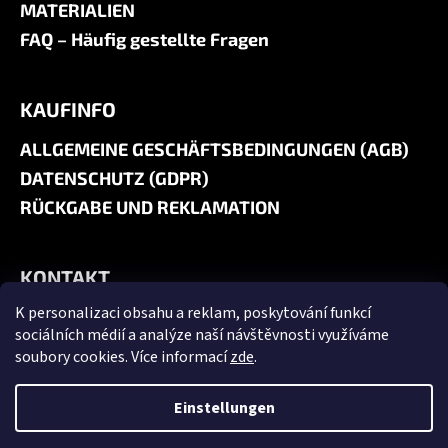
MATERIALIEN
FAQ – Häufig gestellte Fragen
KAUFINFO
ALLGEMEINE GESCHÄFTSBEDINGUNGEN (AGB)
DATENSCHUTZ (GDPR)
RÜCKGABE UND REKLAMATION
KONTAKT
K personalizaci obsahu a reklam, poskytování funkcí
+420 606 180 071
sociálních médií a analýze naší návštěvnosti využíváme
info@jk9-graphics.cz
soubory cookies. Více informací
zde
.
@jk9graphics
Einstellungen
Erstellt von Shoptet