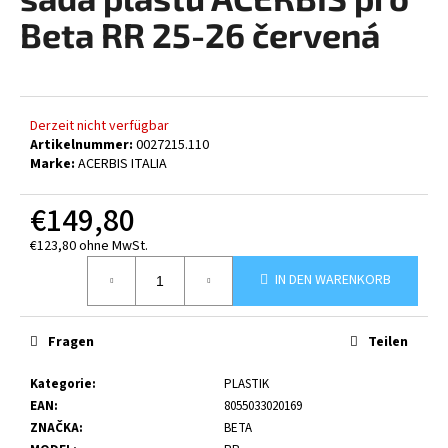
ist
0,0
Beta RR 25-26 červená
von
5
SUCHEN
Sternen.
Derzeit nicht verfügbar
Artikelnummer:
0027215.110
W
Marke:
ACERBIS ITALIA
i
r
€149,80
e
€123,80 ohne MwSt.
m
Verkaufspreis:
p
IN DEN WARENKORB
f
e
h
Fragen
Teilen
l
e
Kategorie
:
PLASTIK
n
EAN
:
8055033020169
ZNAČKA
:
BETA