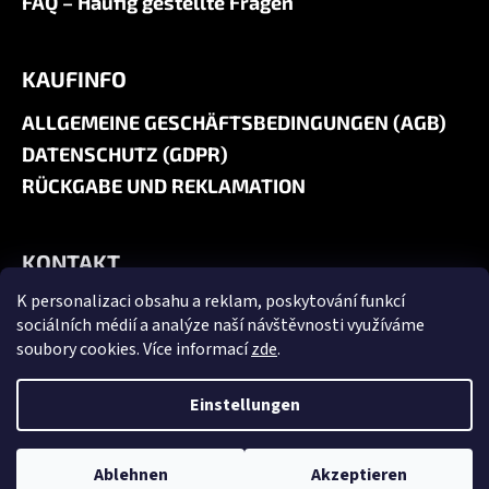
FAQ – Häufig gestellte Fragen
KAUFINFO
ALLGEMEINE GESCHÄFTSBEDINGUNGEN (AGB)
DATENSCHUTZ (GDPR)
RÜCKGABE UND REKLAMATION
KONTAKT
K personalizaci obsahu a reklam, poskytování funkcí
+420 606 180 071
sociálních médií a analýze naší návštěvnosti využíváme
info@jk9-graphics.cz
soubory cookies. Více informací
zde
.
@jk9graphics
Einstellungen
Erstellt von Shoptet
Copyright 2026
JK9 GRAPHICS
. Alle Rechte vorbehalten.
Cookie-
Ablehnen
Akzeptieren
Einstellungen ändern