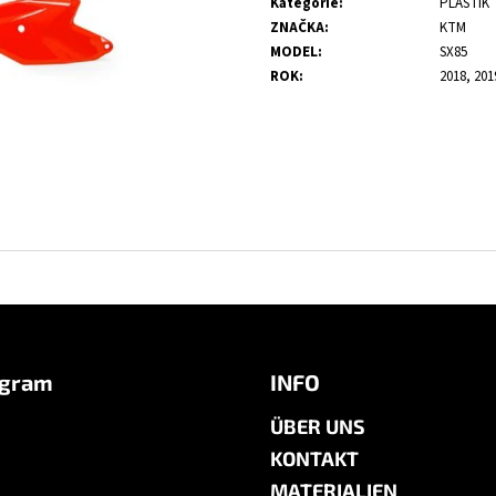
Kategorie
:
PLASTIK
ZNAČKA
:
KTM
MODEL
:
SX85
ROK
:
2018, 201
agram
INFO
ÜBER UNS
KONTAKT
MATERIALIEN