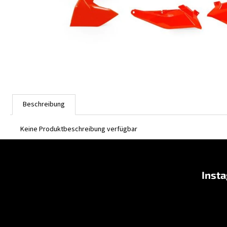
Beschreibung
Keine Produktbeschreibung verfügbar
F
u
Inst
ß
z
e
i