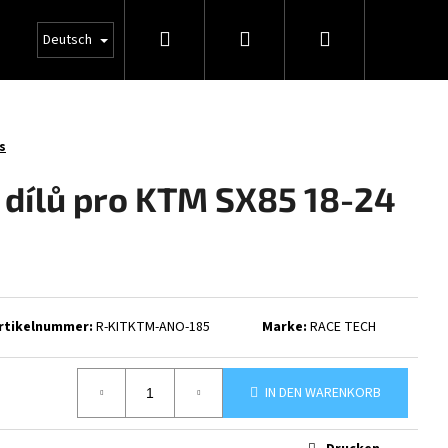
Suchen
Login
Warenkorb
Deutsch
s
6 dílů pro KTM SX85 18-24
rtikelnummer:
R-KITKTM-ANO-185
Marke:
RACE TECH
IN DEN WARENKORB