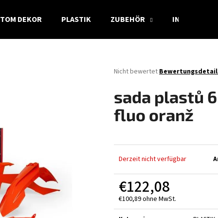
TOM DEKOR
PLASTIK
ZUBEHÖR
INFO
Was suchen Sie?
Die
Nicht bewertet
Bewertungsdetail
durchschnittliche
Produktbewertung
SUCHEN
sada plastů 
ist
0,0
fluo oranž
von
5
Wir empfehlen
Sternen.
Derzeit nicht verfügbar
A
€122,08
€100,89 ohne MwSt.
Verkaufspreis: