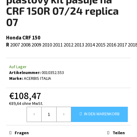
ist
0,0
CRF 150R 07/24 replica
von
5
07
SUCHEN
Sternen.
Honda CRF 150
R
2007
2008
2009
2010
2011
2012
2013
2014
2015
2016
2017
201
W
i
r
Auf Lager
e
Artikelnummer:
0010352.553
m
Marke:
ACERBIS ITALIA
p
f
€108,47
e
h
€89,64 ohne MwSt.
Verkaufspreis:
l
IN DEN WARENKORB
e
n
Fragen
Teilen