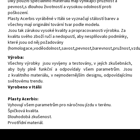
Díky použití speciálního materiálu mají vynikající pružnost a
pevnost,s dlouhou životností a vysokou odolností proti
poškození.
Plasty Acerbis vyráběné v Itálii se vyznačují stálostí barev a
všechny mají originální tovární tvar podle modelu.
Jsou tak zárukou vysoké kvality a propracovanosti výrobku. Za
kvalitu svého zboží ručí a nedopustí, aby nesplňovalo podmínky,
které jsou od něj požadovány
(homologace,voděodolnost,savost,pevnost,barevnost,pružnost,vzdušn
Výroba:
Všechny výrobky jsou vyvíjeny a testovány, v jejích zkušebnách,
aby byly plně funkční a odpovídaly všem parametrům. Jsou
z kvalitního materiálu, v nejmodernějším designu, odpovídajícímu
světovému trendu.
Vyrobeno v Itálii
Plasty Acerbis:
Vyhovují všem parametrům pro náročnou jízdu v terénu.
Špičková kvalita.
Dlouhodobá zkušenost.
Prvotřídní materiál.
F