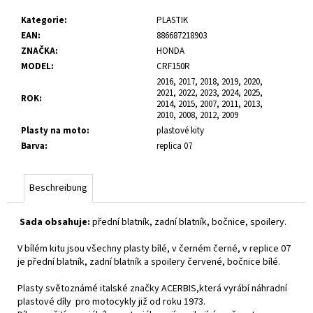
Kategorie
:
PLASTIK
EAN
:
886687218903
ZNAČKA
:
HONDA
MODEL
:
CRF150R
2016, 2017, 2018, 2019, 2020,
2021, 2022, 2023, 2024, 2025,
ROK
:
2014, 2015, 2007, 2011, 2013,
2010, 2008, 2012, 2009
Plasty na moto
:
plastové kity
Barva
:
replica 07
Beschreibung
Sada obsahuje:
přední blatník, zadní blatník, bočnice, spoilery.
V bílém kitu jsou všechny plasty bílé, v černém černé, v replice 07
je přední blatník, zadní blatník a spoilery červené, bočnice bílé.
Plasty světoznámé italské značky ACERBIS,která vyrábí náhradní
plastové díly pro motocykly již od roku 1973.