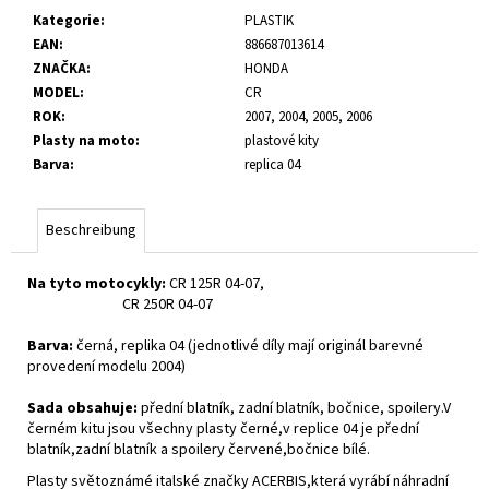
Kategorie
:
PLASTIK
EAN
:
886687013614
ZNAČKA
:
HONDA
MODEL
:
CR
ROK
:
2007, 2004, 2005, 2006
Plasty na moto
:
plastové kity
Barva
:
replica 04
Beschreibung
Na tyto motocykly:
CR 125R 04-07,
CR 250R 04-07
Barva:
černá, replika 04 (jednotlivé díly mají originál barevné
provedení modelu 2004)
Sada obsahuje:
přední blatník, zadní blatník, bočnice, spoilery.V
černém kitu jsou všechny plasty černé,v replice 04 je přední
blatník,zadní blatník a spoilery červené,bočnice bílé.
Plasty světoznámé italské značky ACERBIS,která vyrábí náhradní