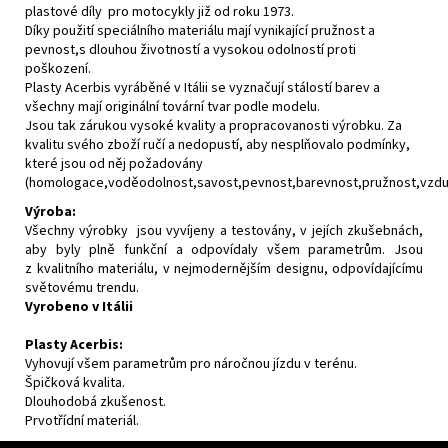
plastové díly pro motocykly již od roku 1973.
Díky použití speciálního materiálu mají vynikající pružnost a
pevnost,s dlouhou životností a vysokou odolností proti
poškození.
Plasty Acerbis vyráběné v Itálii se vyznačují stálostí barev a
všechny mají originální tovární tvar podle modelu.
Jsou tak zárukou vysoké kvality a propracovanosti výrobku. Za
kvalitu svého zboží ručí a nedopustí, aby nesplňovalo podmínky,
které jsou od něj požadovány
(homologace,voděodolnost,savost,pevnost,barevnost,pružnost,vzdušn
Výroba:
Všechny výrobky jsou vyvíjeny a testovány, v jejích zkušebnách,
aby byly plně funkční a odpovídaly všem parametrům. Jsou
z kvalitního materiálu, v nejmodernějším designu, odpovídajícímu
světovému trendu.
Vyrobeno v Itálii
Plasty Acerbis:
Vyhovují všem parametrům pro náročnou jízdu v terénu.
Špičková kvalita.
Dlouhodobá zkušenost.
Prvotřídní materiál.