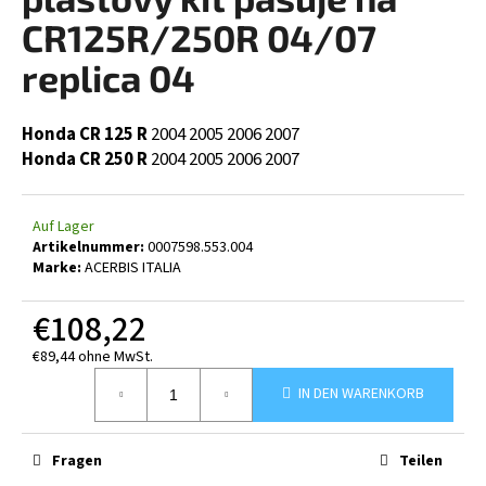
ist
0,0
CR125R/250R 04/07
von
5
replica 04
SUCHEN
Sternen.
Honda CR 125 R
2004
2005
2006
2007
Honda CR 250 R
2004
2005
2006
2007
W
i
r
Auf Lager
e
Artikelnummer:
0007598.553.004
Marke:
ACERBIS ITALIA
m
p
€108,22
f
e
€89,44 ohne MwSt.
h
Verkaufspreis:
l
IN DEN WARENKORB
e
n
Fragen
Teilen