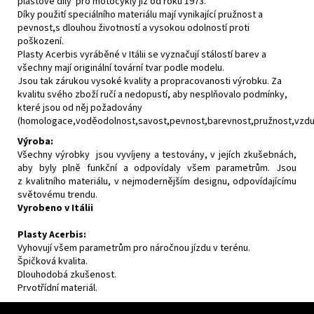
plastové díly pro motocykly již od roku 1973.
Díky použití speciálního materiálu mají vynikající pružnost a
pevnost,s dlouhou životností a vysokou odolností proti
poškození.
Plasty Acerbis vyráběné v Itálii se vyznačují stálostí barev a
všechny mají originální tovární tvar podle modelu.
Jsou tak zárukou vysoké kvality a propracovanosti výrobku. Za
kvalitu svého zboží ručí a nedopustí, aby nesplňovalo podmínky,
které jsou od něj požadovány
(homologace,voděodolnost,savost,pevnost,barevnost,pružnost,vzdušn
Výroba:
Všechny výrobky jsou vyvíjeny a testovány, v jejích zkušebnách,
aby byly plně funkční a odpovídaly všem parametrům. Jsou
z kvalitního materiálu, v nejmodernějším designu, odpovídajícímu
světovému trendu.
Vyrobeno v Itálii
Plasty Acerbis:
Vyhovují všem parametrům pro náročnou jízdu v terénu.
Špičková kvalita.
Dlouhodobá zkušenost.
Prvotřídní materiál.