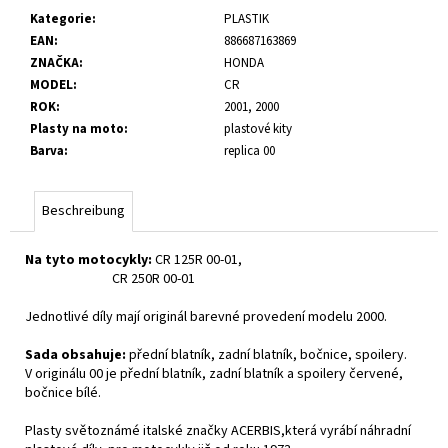
Kategorie
:
PLASTIK
EAN
:
886687163869
ZNAČKA
:
HONDA
MODEL
:
CR
ROK
:
2001, 2000
Plasty na moto
:
plastové kity
Barva
:
replica 00
Beschreibung
Na tyto motocykly:
CR 125R 00-01,
CR 250R 00-01
Jednotlivé díly mají originál barevné provedení modelu 2000.
Sada obsahuje:
přední blatník, zadní blatník, bočnice, spoilery.
V originálu 00 je přední blatník, zadní blatník a spoilery červené,
bočnice bílé.
Plasty světoznámé italské značky ACERBIS,která vyrábí náhradní