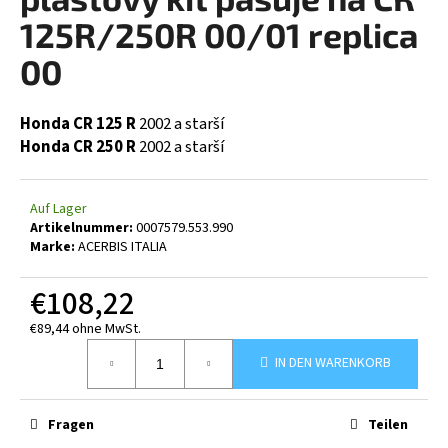
ist
0,0
125R/250R 00/01 replica
von
5
00
SUCHEN
Sternen.
Honda CR 125 R
2002 a starší
Honda CR 250 R
2002 a starší
W
i
r
Auf Lager
e
Artikelnummer:
0007579.553.990
Marke:
ACERBIS ITALIA
m
p
€108,22
f
e
€89,44 ohne MwSt.
h
Verkaufspreis:
l
IN DEN WARENKORB
e
n
Fragen
Teilen