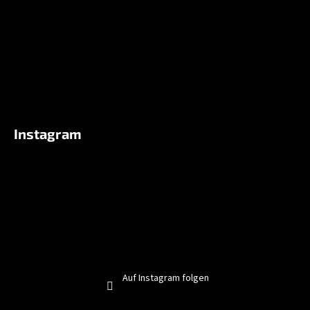
i
l
e
Instagram
Auf Instagram folgen