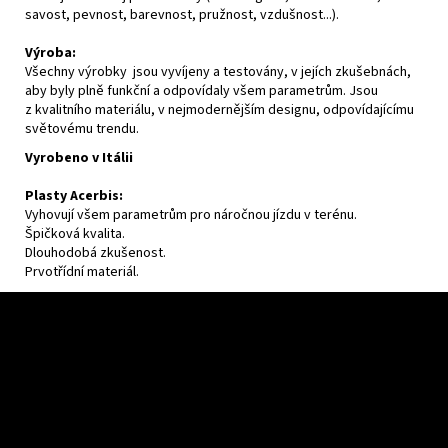
savost, pevnost, barevnost, pružnost, vzdušnost...).
Výroba:
Všechny výrobky jsou vyvíjeny a testovány, v jejích zkušebnách,
aby byly plně funkční a odpovídaly všem parametrům. Jsou
z kvalitního materiálu, v nejmodernějším designu, odpovídajícímu
světovému trendu.
Vyrobeno v Itálii
Plasty Acerbis:
Vyhovují všem parametrům pro náročnou jízdu v terénu.
Špičková kvalita.
Dlouhodobá zkušenost.
Prvotřídní materiál.
F
u
ß
z
e