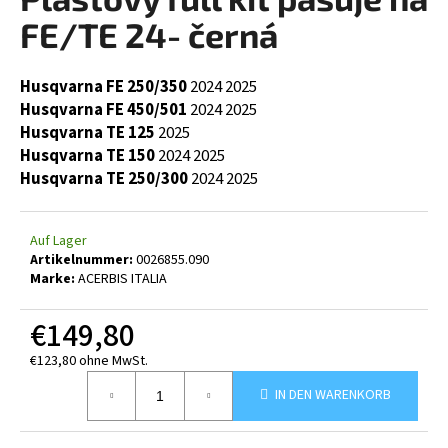
ist
0,0
FE/TE 24- černá
von
5
SUCHEN
Sternen.
Husqvarna FE 250/350
2024
2025
Husqvarna FE 450/501
2024
2025
Husqvarna TE 125
2025
Husqvarna TE 150
2024
2025
W
Husqvarna TE 250/300
2024
2025
i
r
e
Auf Lager
m
Artikelnummer:
0026855.090
p
Marke:
ACERBIS ITALIA
f
e
€149,80
h
l
€123,80 ohne MwSt.
Verkaufspreis:
e
IN DEN WARENKORB
n