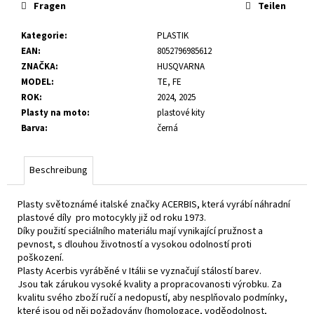
Fragen
Teilen
Kategorie
:
PLASTIK
EAN
:
8052796985612
ZNAČKA
:
HUSQVARNA
MODEL
:
TE, FE
ROK
:
2024, 2025
Plasty na moto
:
plastové kity
Barva
:
černá
Beschreibung
Plasty světoznámé italské značky ACERBIS, která vyrábí náhradní
plastové díly pro motocykly již od roku 1973.
Díky použití speciálního materiálu mají vynikající pružnost a
pevnost, s dlouhou životností a vysokou odolností proti
poškození.
Plasty Acerbis vyráběné v Itálii se vyznačují stálostí barev.
Jsou tak zárukou vysoké kvality a propracovanosti výrobku. Za
kvalitu svého zboží ručí a nedopustí, aby nesplňovalo podmínky,
které jsou od něj požadovány (homologace, voděodolnost,