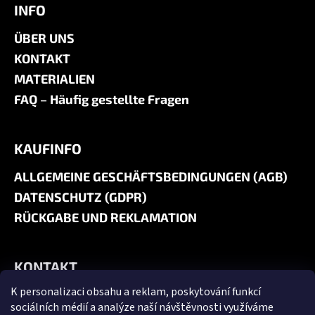
INFO
ÜBER UNS
KONTAKT
MATERIALIEN
FAQ – Häufig gestellte Fragen
KAUFINFO
ALLGEMEINE GESCHÄFTSBEDINGUNGEN (AGB)
DATENSCHUTZ (GDPR)
RÜCKGABE UND REKLAMATION
KONTAKT
K personalizaci obsahu a reklam, poskytování funkcí
+420 606 180 071
sociálních médií a analýze naší návštěvnosti využíváme